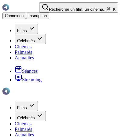
Rechercher un film, un cinéma...
K
Connexion
Inscription
Films
Célébrités
Cinémas
Palmarès
Actualités
Séances
Streaming
Films
Célébrités
Cinémas
Palmarès
Actualités