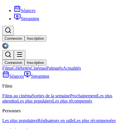
Séances
Streaming
Connexion
Inscription
Connexion
Inscription
Films
Célébrités
Cinémas
Palmarès
Actualités
Séances
Streaming
Films
Films au cinéma
Sorties de la semaine
Prochainement
Les plus
attendus
Les plus populaires
Les plus récompensés
Personnes
Les plus populaires
Réalisateurs en salle
Les plus récompensées