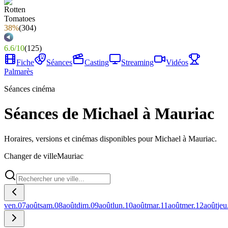
38%
(
304
)
6.6
/
10
(
125
)
Fiche
Séances
Casting
Streaming
Vidéos
Palmarès
Séances cinéma
Séances de Michael à Mauriac
Horaires, versions et cinémas disponibles pour Michael à Mauriac.
Changer de ville
Mauriac
ven.
07
août
sam.
08
août
dim.
09
août
lun.
10
août
mar.
11
août
mer.
12
août
jeu