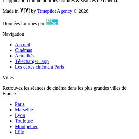
L'application ultime pour les horaires & séances de cinéma.
Made in 🇫🇷 by
Timepilot Agency
©
2026
Données fournies par
Navigation
Accueil
Cinémas
Actualités
Télécharger l'app
Les cartes cinéma à Paris
Villes
Retrouvez les séances de cinéma dans les plus grandes villes de
France.
Paris
Marseille
Lyon
Toulouse
Montpellier
Lille