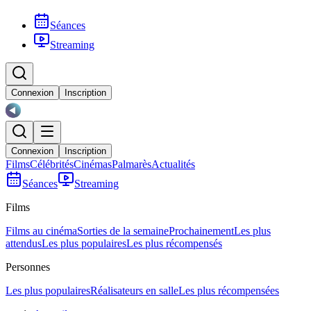
Séances
Streaming
Connexion
Inscription
Connexion
Inscription
Films
Célébrités
Cinémas
Palmarès
Actualités
Séances
Streaming
Films
Films au cinéma
Sorties de la semaine
Prochainement
Les plus
attendus
Les plus populaires
Les plus récompensés
Personnes
Les plus populaires
Réalisateurs en salle
Les plus récompensées