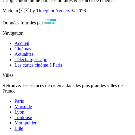
L'application ultime pour les horaires & séances de cinéma.
Made in 🇫🇷 by
Timepilot Agency
©
2026
Données fournies par
Navigation
Accueil
Cinémas
Actualités
Télécharger l'app
Les cartes cinéma à Paris
Villes
Retrouvez les séances de cinéma dans les plus grandes villes de
France.
Paris
Marseille
Lyon
Toulouse
Montpellier
Lille