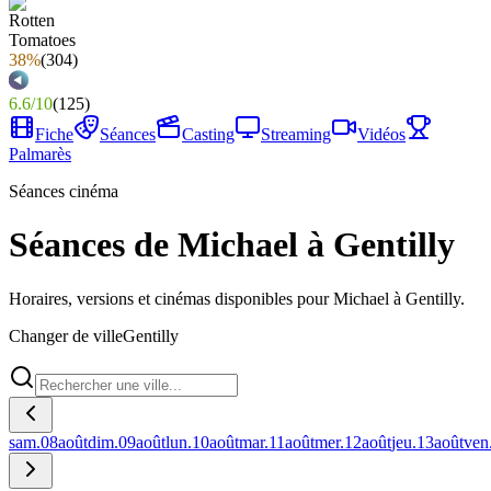
38%
(
304
)
6.6
/
10
(
125
)
Fiche
Séances
Casting
Streaming
Vidéos
Palmarès
Séances cinéma
Séances de Michael à Gentilly
Horaires, versions et cinémas disponibles pour Michael à Gentilly.
Changer de ville
Gentilly
sam.
08
août
dim.
09
août
lun.
10
août
mar.
11
août
mer.
12
août
jeu.
13
août
ven