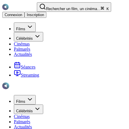
Rechercher un film, un cinéma...
K
Connexion
Inscription
Films
Célébrités
Cinémas
Palmarès
Actualités
Séances
Streaming
Films
Célébrités
Cinémas
Palmarès
Actualités