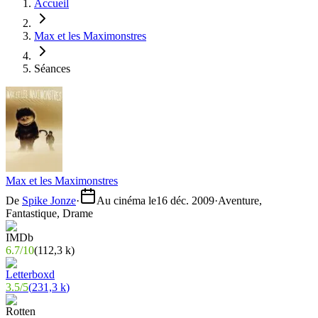
Accueil
Max et les Maximonstres
Séances
Max et les Maximonstres
De
Spike Jonze
·
Au cinéma le
16 déc. 2009
·
Aventure,
Fantastique, Drame
6.7
/
10
(
112,3 k
)
3.5
/
5
(
231,3 k
)