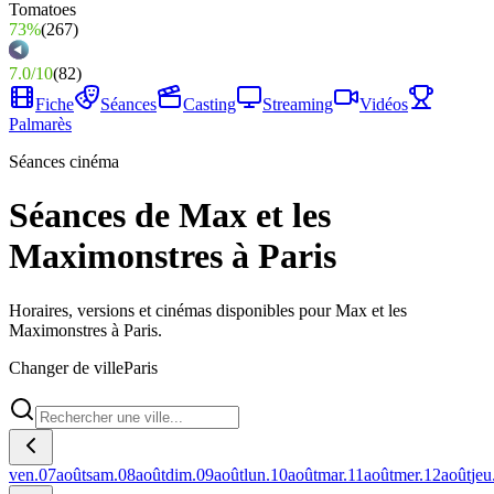
73%
(
267
)
7.0
/
10
(
82
)
Fiche
Séances
Casting
Streaming
Vidéos
Palmarès
Séances cinéma
Séances de Max et les
Maximonstres à Paris
Horaires, versions et cinémas disponibles pour Max et les
Maximonstres à Paris.
Changer de ville
Paris
ven.
07
août
sam.
08
août
dim.
09
août
lun.
10
août
mar.
11
août
mer.
12
août
jeu