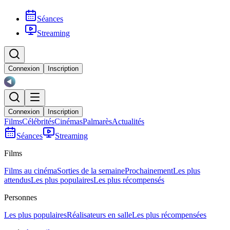
Séances
Streaming
Connexion
Inscription
Connexion
Inscription
Films
Célébrités
Cinémas
Palmarès
Actualités
Séances
Streaming
Films
Films au cinéma
Sorties de la semaine
Prochainement
Les plus
attendus
Les plus populaires
Les plus récompensés
Personnes
Les plus populaires
Réalisateurs en salle
Les plus récompensées