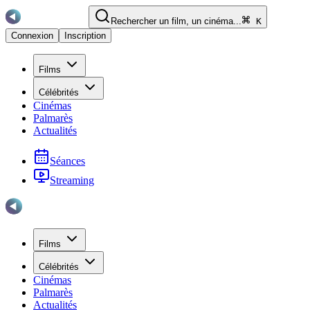
Rechercher un film, un cinéma...
K
Connexion
Inscription
Films
Célébrités
Cinémas
Palmarès
Actualités
Séances
Streaming
Films
Célébrités
Cinémas
Palmarès
Actualités