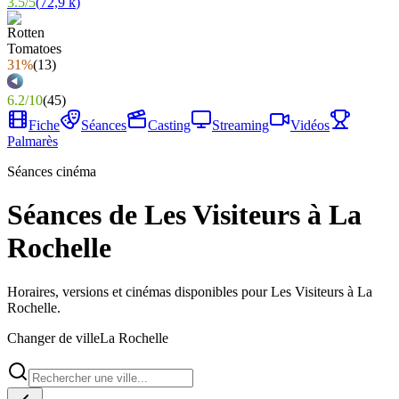
3.5
/
5
(
72,9 k
)
31%
(
13
)
6.2
/
10
(
45
)
Fiche
Séances
Casting
Streaming
Vidéos
Palmarès
Séances cinéma
Séances de Les Visiteurs à La
Rochelle
Horaires, versions et cinémas disponibles pour Les Visiteurs à La
Rochelle.
Changer de ville
La Rochelle