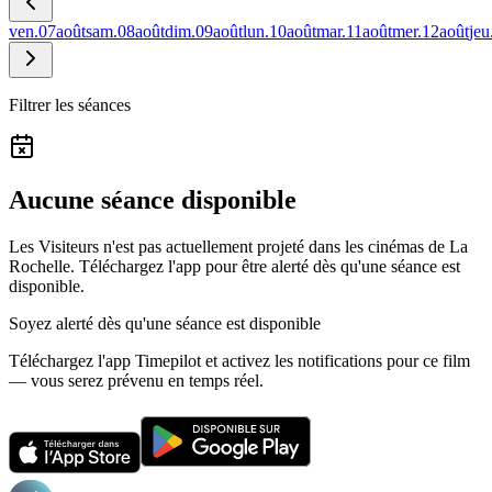
ven.
07
août
sam.
08
août
dim.
09
août
lun.
10
août
mar.
11
août
mer.
12
août
jeu
Filtrer les séances
Aucune séance disponible
Les Visiteurs n'est pas actuellement projeté dans les cinémas de La
Rochelle.
Téléchargez l'app pour être alerté dès qu'une séance est
disponible.
Soyez alerté dès qu'une séance est disponible
Téléchargez l'app Timepilot et activez les notifications pour ce film
— vous serez prévenu en temps réel.