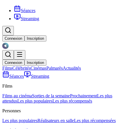
Séances
Streaming
Connexion
Inscription
Connexion
Inscription
Films
Célébrités
Cinémas
Palmarès
Actualités
Séances
Streaming
Films
Films au cinéma
Sorties de la semaine
Prochainement
Les plus
attendus
Les plus populaires
Les plus récompensés
Personnes
Les plus populaires
Réalisateurs en salle
Les plus récompensées