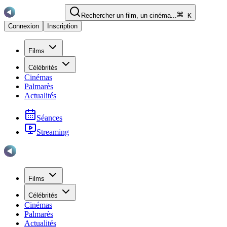
Rechercher un film, un cinéma...
K
Connexion
Inscription
Films
Célébrités
Cinémas
Palmarès
Actualités
Séances
Streaming
Films
Célébrités
Cinémas
Palmarès
Actualités