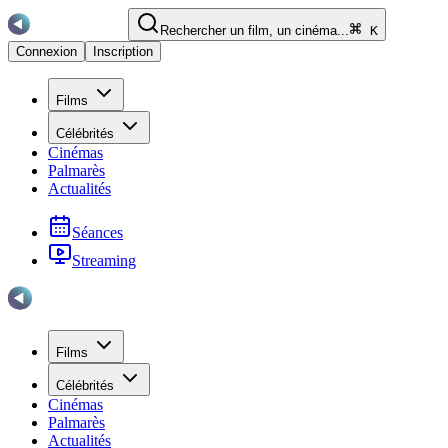
Rechercher un film, un cinéma...
K
Connexion
Inscription
Films
Célébrités
Cinémas
Palmarès
Actualités
Séances
Streaming
Films
Célébrités
Cinémas
Palmarès
Actualités