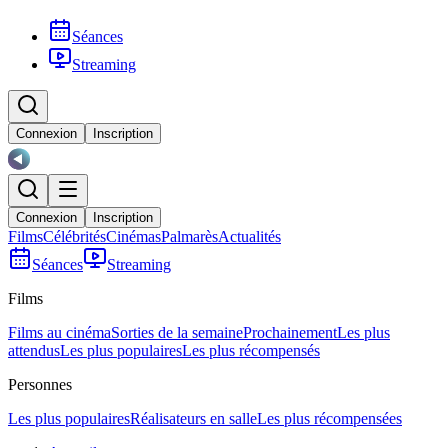
Séances
Streaming
Connexion
Inscription
Connexion
Inscription
Films
Célébrités
Cinémas
Palmarès
Actualités
Séances
Streaming
Films
Films au cinéma
Sorties de la semaine
Prochainement
Les plus
attendus
Les plus populaires
Les plus récompensés
Personnes
Les plus populaires
Réalisateurs en salle
Les plus récompensées