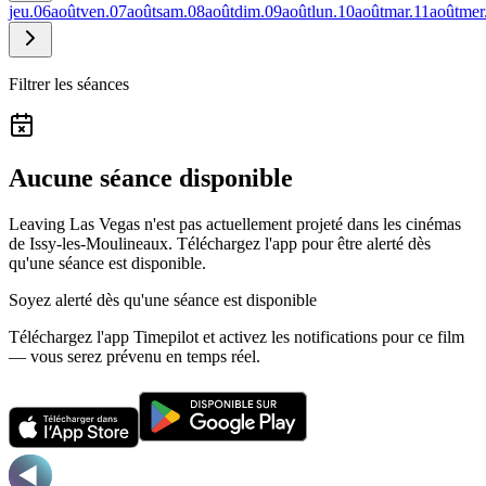
jeu.
06
août
ven.
07
août
sam.
08
août
dim.
09
août
lun.
10
août
mar.
11
août
mer
Filtrer les séances
Aucune séance disponible
Leaving Las Vegas n'est pas actuellement projeté dans les cinémas
de Issy-les-Moulineaux.
Téléchargez l'app pour être alerté dès
qu'une séance est disponible.
Soyez alerté dès qu'une séance est disponible
Téléchargez l'app Timepilot et activez les notifications pour ce film
— vous serez prévenu en temps réel.