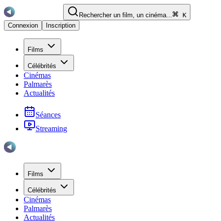
Rechercher un film, un cinéma...
K
Connexion
Inscription
Films
Célébrités
Cinémas
Palmarès
Actualités
Séances
Streaming
Films
Célébrités
Cinémas
Palmarès
Actualités