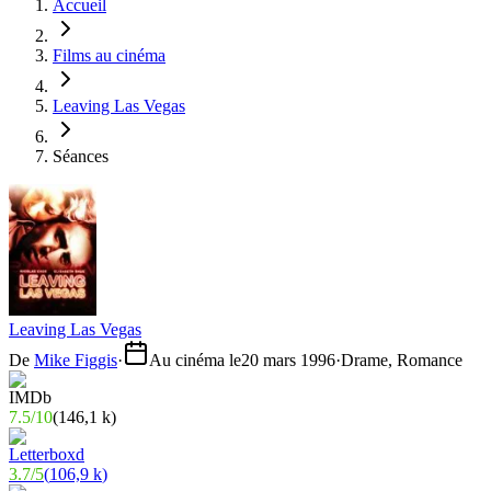
Accueil
Films au cinéma
Leaving Las Vegas
Séances
Leaving Las Vegas
De
Mike Figgis
·
Au cinéma le
20 mars 1996
·
Drame, Romance
7.5
/
10
(
146,1 k
)
3.7
/
5
(
106,9 k
)