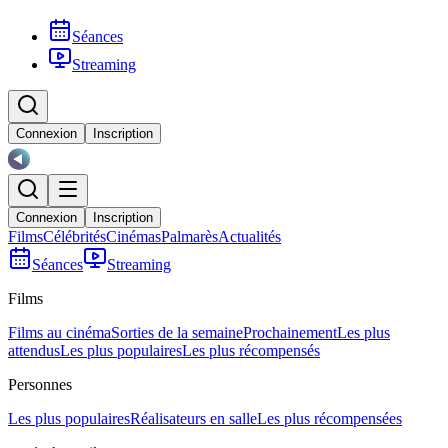
Séances
Streaming
Connexion
Inscription
Connexion
Inscription
Films
Célébrités
Cinémas
Palmarès
Actualités
Séances
Streaming
Films
Films au cinéma
Sorties de la semaine
Prochainement
Les plus
attendus
Les plus populaires
Les plus récompensés
Personnes
Les plus populaires
Réalisateurs en salle
Les plus récompensées