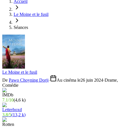
Accueil
Le Moine et le fusil
Séances
Le Moine et le fusil
De
Pawo Choyning Dorji
·
Au cinéma le
26 juin 2024
·
Drame,
Comédie
7.1
/
10
(
4,6 k
)
3.8
/
5
(
13,2 k
)