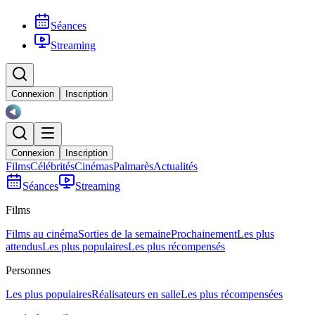
Séances
Streaming
Connexion
Inscription
Connexion
Inscription
Films
Célébrités
Cinémas
Palmarès
Actualités
Séances
Streaming
Films
Films au cinéma
Sorties de la semaine
Prochainement
Les plus
attendus
Les plus populaires
Les plus récompensés
Personnes
Les plus populaires
Réalisateurs en salle
Les plus récompensées