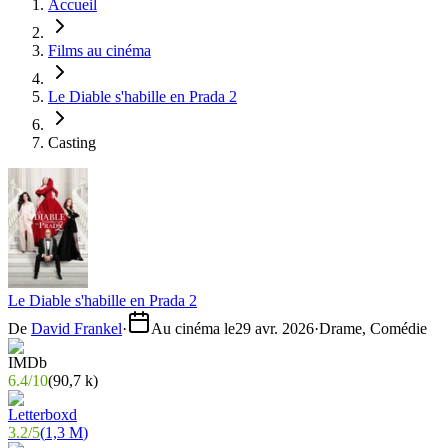
Accueil
Films au cinéma
Le Diable s'habille en Prada 2
Casting
Le Diable s'habille en Prada 2
De
David Frankel
·
Au cinéma le
29 avr. 2026
·
Drame, Comédie
6.4
/
10
(
90,7 k
)
3.2
/
5
(
1,3 M
)