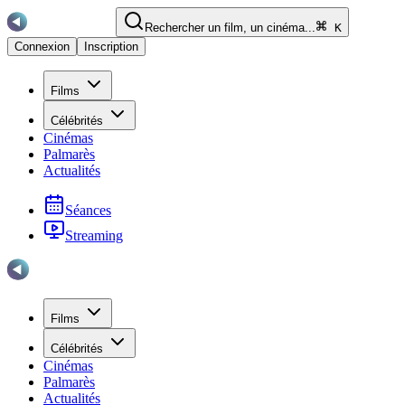
Rechercher un film, un cinéma...
K
Connexion
Inscription
Films
Célébrités
Cinémas
Palmarès
Actualités
Séances
Streaming
Films
Célébrités
Cinémas
Palmarès
Actualités