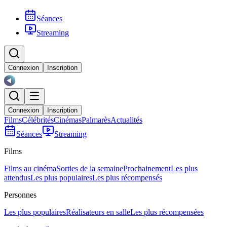
Séances
Streaming
Connexion
Inscription
Connexion
Inscription
Films
Célébrités
Cinémas
Palmarès
Actualités
Séances
Streaming
Films
Films au cinéma
Sorties de la semaine
Prochainement
Les plus
attendus
Les plus populaires
Les plus récompensés
Personnes
Les plus populaires
Réalisateurs en salle
Les plus récompensées