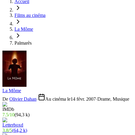
Accueil
Films au cinéma
La Môme
Palmarès
La Môme
De
Olivier Dahan
·
Au cinéma le
14 févr. 2007
·
Drame, Musique
7.5
/
10
(
94,3 k
)
3.8
/
5
(
64,2 k
)