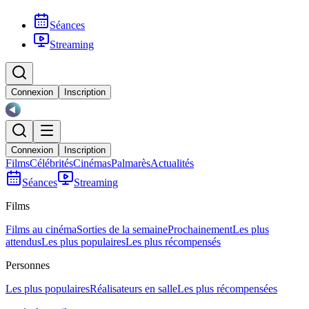
Séances
Streaming
Connexion
Inscription
Connexion
Inscription
Films
Célébrités
Cinémas
Palmarès
Actualités
Séances
Streaming
Films
Films au cinéma
Sorties de la semaine
Prochainement
Les plus
attendus
Les plus populaires
Les plus récompensés
Personnes
Les plus populaires
Réalisateurs en salle
Les plus récompensées