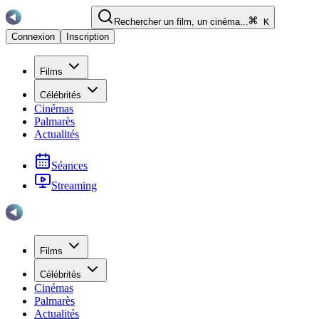
Rechercher un film, un cinéma...
K
Connexion
Inscription
Films
Célébrités
Cinémas
Palmarès
Actualités
Séances
Streaming
Films
Célébrités
Cinémas
Palmarès
Actualités