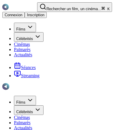
Rechercher un film, un cinéma...
K
Connexion
Inscription
Films
Célébrités
Cinémas
Palmarès
Actualités
Séances
Streaming
Films
Célébrités
Cinémas
Palmarès
Actualités