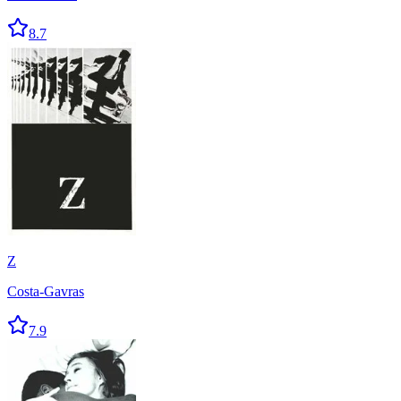
8.7
Z
Costa-Gavras
7.9