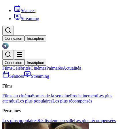
Séances
Streaming
Connexion
Inscription
Connexion
Inscription
Films
Célébrités
Cinémas
Palmarès
Actualités
Séances
Streaming
Films
Films au cinéma
Sorties de la semaine
Prochainement
Les plus
attendus
Les plus populaires
Les plus récompensés
Personnes
Les plus populaires
Réalisateurs en salle
Les plus récompensées