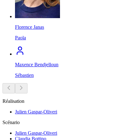
Florence Janas
Paola
Maxence Bendjelloun
Sébastien
Réalisation
Julien Gaspar-Oliveri
Scénario
Julien Gaspar-Oliveri
Claudia Bottino