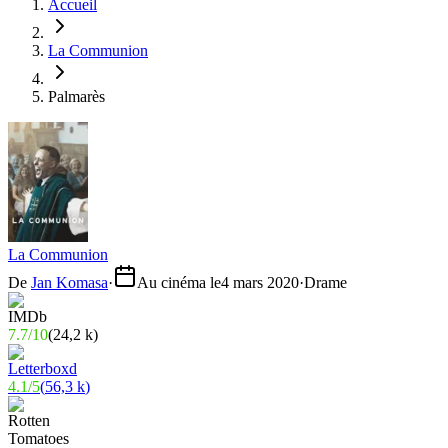
Accueil
La Communion
Palmarès
La Communion
De
Jan Komasa
·
Au cinéma le
4 mars 2020
·
Drame
7.7
/
10
(
24,2 k
)
4.1
/
5
(
56,3 k
)