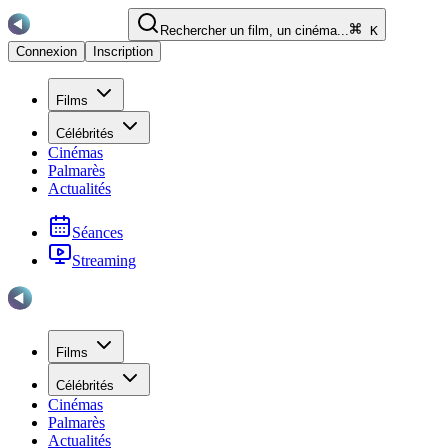
Rechercher un film, un cinéma...
K
Connexion
Inscription
Films
Célébrités
Cinémas
Palmarès
Actualités
Séances
Streaming
Films
Célébrités
Cinémas
Palmarès
Actualités