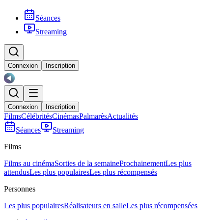
Séances
Streaming
Connexion
Inscription
Connexion
Inscription
Films
Célébrités
Cinémas
Palmarès
Actualités
Séances
Streaming
Films
Films au cinéma
Sorties de la semaine
Prochainement
Les plus
attendus
Les plus populaires
Les plus récompensés
Personnes
Les plus populaires
Réalisateurs en salle
Les plus récompensées