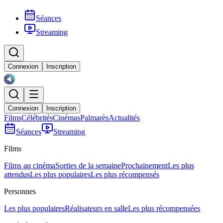
Séances
Streaming
Connexion
Inscription
Connexion
Inscription
Films
Célébrités
Cinémas
Palmarès
Actualités
Séances
Streaming
Films
Films au cinéma
Sorties de la semaine
Prochainement
Les plus
attendus
Les plus populaires
Les plus récompensés
Personnes
Les plus populaires
Réalisateurs en salle
Les plus récompensées