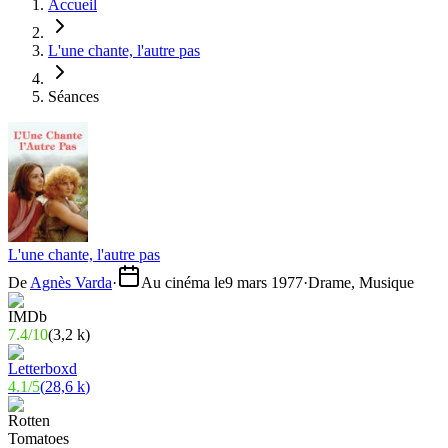
Accueil
L'une chante, l'autre pas
Séances
L'une chante, l'autre pas
De
Agnès Varda
·
Au cinéma le
9 mars 1977
·
Drame, Musique
7.4
/
10
(
3,2 k
)
4.1
/
5
(
28,6 k
)