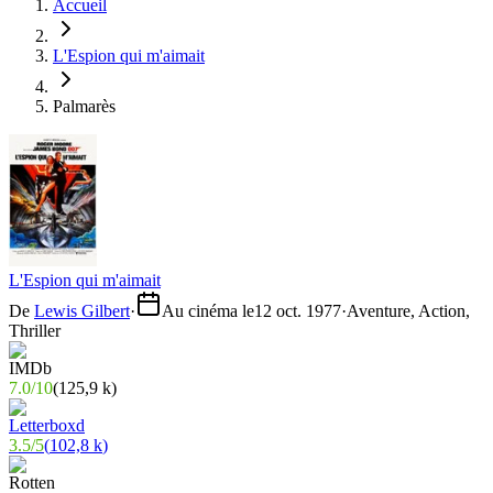
Accueil
L'Espion qui m'aimait
Palmarès
L'Espion qui m'aimait
De
Lewis Gilbert
·
Au cinéma le
12 oct. 1977
·
Aventure, Action,
Thriller
7.0
/
10
(
125,9 k
)
3.5
/
5
(
102,8 k
)