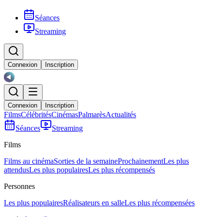
Séances
Streaming
Connexion
Inscription
Connexion
Inscription
Films
Célébrités
Cinémas
Palmarès
Actualités
Séances
Streaming
Films
Films au cinéma
Sorties de la semaine
Prochainement
Les plus
attendus
Les plus populaires
Les plus récompensés
Personnes
Les plus populaires
Réalisateurs en salle
Les plus récompensées