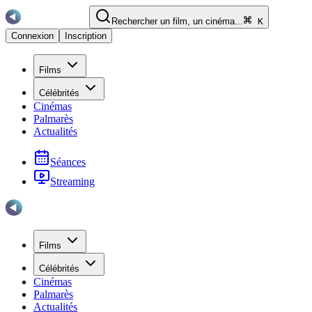
Rechercher un film, un cinéma...
K
Connexion
Inscription
Films
Célébrités
Cinémas
Palmarès
Actualités
Séances
Streaming
Films
Célébrités
Cinémas
Palmarès
Actualités