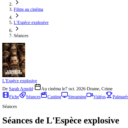
Films au cinéma
L'Espèce explosive
Séances
L'Espèce explosive
De
Sarah Arnold
·
Au cinéma le
7 oct. 2026
·
Drame, Crime
Fiche
Séances
Casting
Streaming
Vidéos
Palmarè
Séances
Séances de L'Espèce explosive