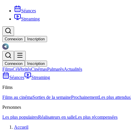
Séances
Streaming
Connexion
Inscription
Connexion
Inscription
Films
Célébrités
Cinémas
Palmarès
Actualités
Séances
Streaming
Films
Films au cinéma
Sorties de la semaine
Prochainement
Les plus attendus
Personnes
Les plus populaires
Réalisateurs en salle
Les plus récompensées
Accueil