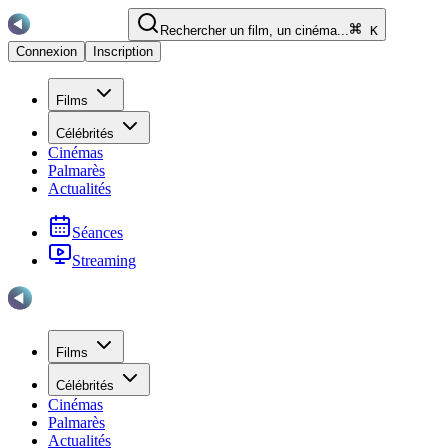
Rechercher un film, un cinéma...
K
Connexion
Inscription
Films
Célébrités
Cinémas
Palmarès
Actualités
Séances
Streaming
Films
Célébrités
Cinémas
Palmarès
Actualités