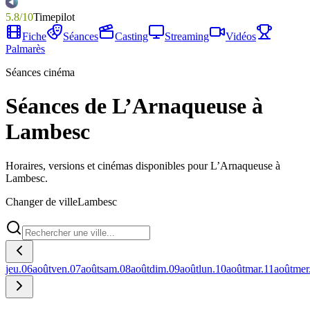
5.8
/
10
Timepilot
Fiche
Séances
Casting
Streaming
Vidéos
Palmarès
Séances cinéma
Séances de L’Arnaqueuse à
Lambesc
Horaires, versions et cinémas disponibles pour L’Arnaqueuse à
Lambesc.
Changer de ville
Lambesc
jeu.
06
août
ven.
07
août
sam.
08
août
dim.
09
août
lun.
10
août
mar.
11
août
mer