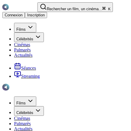
Rechercher un film, un cinéma...
K
Connexion
Inscription
Films
Célébrités
Cinémas
Palmarès
Actualités
Séances
Streaming
Films
Célébrités
Cinémas
Palmarès
Actualités