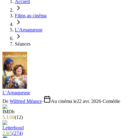
Accueil
Films au cinéma
L’Arnaqueuse
Séances
L’Arnaqueuse
De
Wilfried Méance
·
Au cinéma le
22 avr. 2026
·
Comédie
5.1
/
10
(
12
)
2.9
/
5
(
274
)