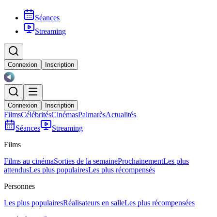
Séances
Streaming
Connexion
Inscription
Connexion
Inscription
Films
Célébrités
Cinémas
Palmarès
Actualités
Séances
Streaming
Films
Films au cinéma
Sorties de la semaine
Prochainement
Les plus
attendus
Les plus populaires
Les plus récompensés
Personnes
Les plus populaires
Réalisateurs en salle
Les plus récompensées