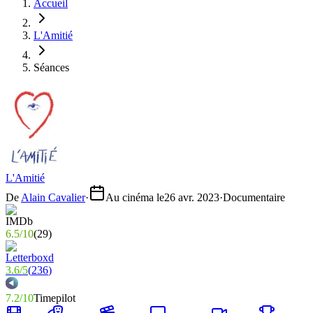
Accueil
L'Amitié
Séances
L'Amitié
De
Alain Cavalier
·
Au cinéma le
26 avr. 2023
·
Documentaire
6.5
/
10
(
29
)
3.6
/
5
(
236
)
7.2
/
10
Timepilot