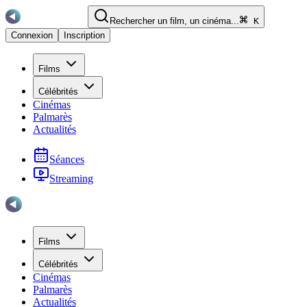
Rechercher un film, un cinéma...
K
Connexion
Inscription
Films
Célébrités
Cinémas
Palmarès
Actualités
Séances
Streaming
Films
Célébrités
Cinémas
Palmarès
Actualités