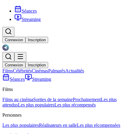
Séances
Streaming
Connexion
Inscription
Connexion
Inscription
Films
Célébrités
Cinémas
Palmarès
Actualités
Séances
Streaming
Films
Films au cinéma
Sorties de la semaine
Prochainement
Les plus
attendus
Les plus populaires
Les plus récompensés
Personnes
Les plus populaires
Réalisateurs en salle
Les plus récompensées