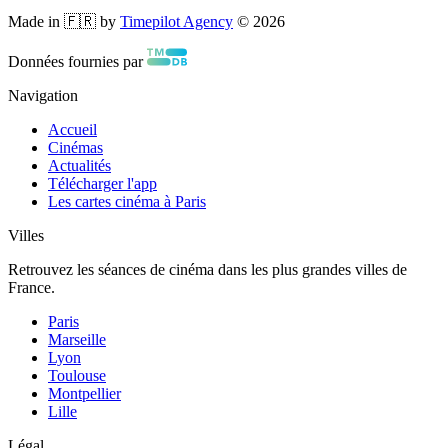
Made in 🇫🇷 by
Timepilot Agency
©
2026
Données fournies par
Navigation
Accueil
Cinémas
Actualités
Télécharger l'app
Les cartes cinéma à Paris
Villes
Retrouvez les séances de cinéma dans les plus grandes villes de
France.
Paris
Marseille
Lyon
Toulouse
Montpellier
Lille
Légal