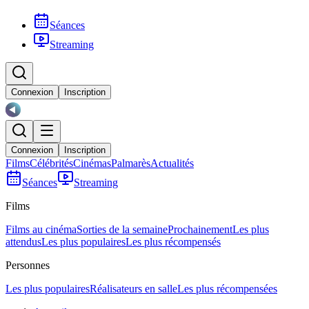
Séances
Streaming
Connexion
Inscription
Connexion
Inscription
Films
Célébrités
Cinémas
Palmarès
Actualités
Séances
Streaming
Films
Films au cinéma
Sorties de la semaine
Prochainement
Les plus
attendus
Les plus populaires
Les plus récompensés
Personnes
Les plus populaires
Réalisateurs en salle
Les plus récompensées