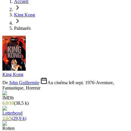
Accueil
King Kong
Palmarès
King Kong
De
John Guillermin
·
Au cinéma le
8 sept. 1976
·
Aventure,
Fantastique, Horreur
6.0
/
10
(
38,5 k
)
3.0
/
5
(
29,9 k
)