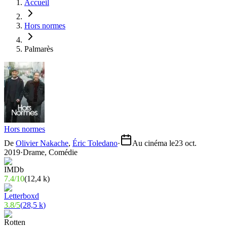
Accueil
Hors normes
Palmarès
Hors normes
De
Olivier Nakache
,
Éric Toledano
·
Au cinéma le
23 oct.
2019
·
Drame, Comédie
7.4
/
10
(
12,4 k
)
3.8
/
5
(
28,5 k
)