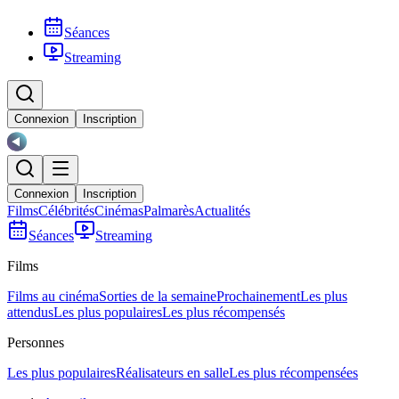
Séances
Streaming
Connexion
Inscription
Connexion
Inscription
Films
Célébrités
Cinémas
Palmarès
Actualités
Séances
Streaming
Films
Films au cinéma
Sorties de la semaine
Prochainement
Les plus
attendus
Les plus populaires
Les plus récompensés
Personnes
Les plus populaires
Réalisateurs en salle
Les plus récompensées