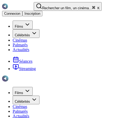
Rechercher un film, un cinéma...
K
Connexion
Inscription
Films
Célébrités
Cinémas
Palmarès
Actualités
Séances
Streaming
Films
Célébrités
Cinémas
Palmarès
Actualités