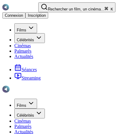
Rechercher un film, un cinéma...
K
Connexion
Inscription
Films
Célébrités
Cinémas
Palmarès
Actualités
Séances
Streaming
Films
Célébrités
Cinémas
Palmarès
Actualités