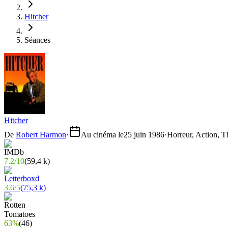
Hitcher
Séances
Hitcher
De
Robert Harmon
·
Au cinéma le
25 juin 1986
·
Horreur, Action, Th
7.2
/
10
(
59,4 k
)
3.6
/
5
(
75,3 k
)
63%
(
46
)