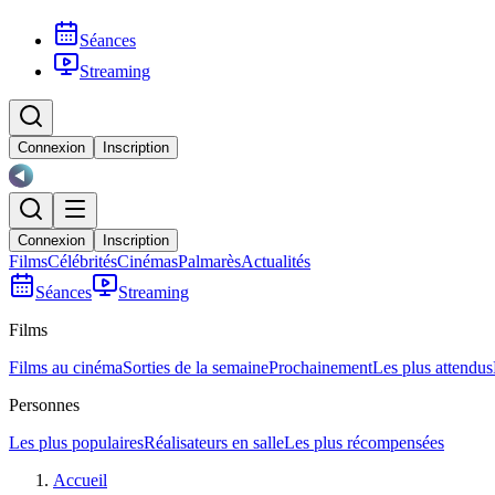
Séances
Streaming
Connexion
Inscription
Connexion
Inscription
Films
Célébrités
Cinémas
Palmarès
Actualités
Séances
Streaming
Films
Films au cinéma
Sorties de la semaine
Prochainement
Les plus attendus
Personnes
Les plus populaires
Réalisateurs en salle
Les plus récompensées
Accueil