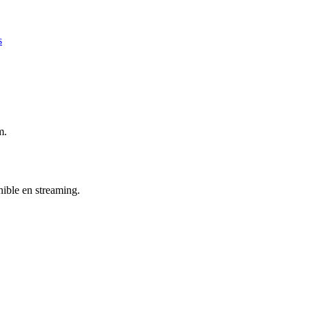
s
m.
onible en streaming.