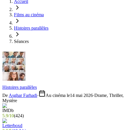
Accueil
Films au cinéma
Histoires parallèles
Séances
Histoires parallèles
De
Asghar Farhadi
·
Au cinéma le
14 mai 2026
·
Drame, Thriller,
Mystère
5.9
/
10
(
424
)