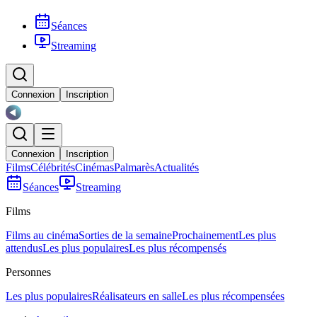
Séances
Streaming
Connexion
Inscription
Connexion
Inscription
Films
Célébrités
Cinémas
Palmarès
Actualités
Séances
Streaming
Films
Films au cinéma
Sorties de la semaine
Prochainement
Les plus
attendus
Les plus populaires
Les plus récompensés
Personnes
Les plus populaires
Réalisateurs en salle
Les plus récompensées