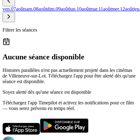
ven.
07
août
sam.
08
août
dim.
09
août
lun.
10
août
mar.
11
août
mer.
12
août
jeu
Filtrer les séances
Aucune séance disponible
Histoires parallèles n'est pas actuellement projeté dans les cinémas
de Villeneuve-sur-Lot.
Téléchargez l'app pour être alerté dès qu'une
séance est disponible.
Soyez alerté dès qu'une séance est disponible
Téléchargez l'app Timepilot et activez les notifications pour ce film
— vous serez prévenu en temps réel.