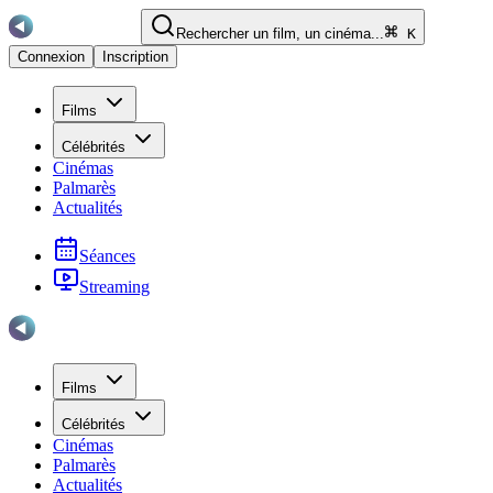
Rechercher un film, un cinéma...
K
Connexion
Inscription
Films
Célébrités
Cinémas
Palmarès
Actualités
Séances
Streaming
Films
Célébrités
Cinémas
Palmarès
Actualités