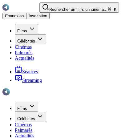
Rechercher un film, un cinéma...
K
Connexion
Inscription
Films
Célébrités
Cinémas
Palmarès
Actualités
Séances
Streaming
Films
Célébrités
Cinémas
Palmarès
Actualités