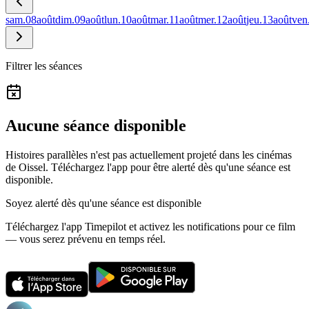
sam.
08
août
dim.
09
août
lun.
10
août
mar.
11
août
mer.
12
août
jeu.
13
août
ven
Filtrer les séances
Aucune séance disponible
Histoires parallèles n'est pas actuellement projeté dans les cinémas
de Oissel.
Téléchargez l'app pour être alerté dès qu'une séance est
disponible.
Soyez alerté dès qu'une séance est disponible
Téléchargez l'app Timepilot et activez les notifications pour ce film
— vous serez prévenu en temps réel.