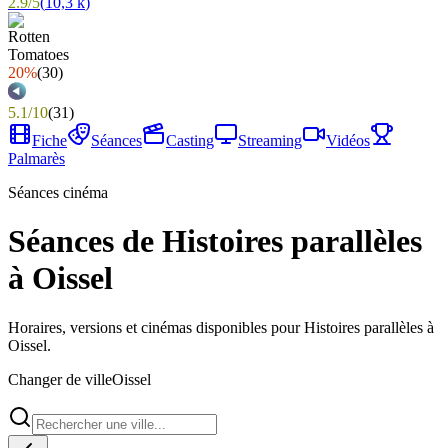
2.9
/
5
(
10,3 k
)
20%
(
30
)
5.1
/
10
(
31
)
Fiche
Séances
Casting
Streaming
Vidéos
Palmarès
Séances cinéma
Séances de Histoires parallèles
à Oissel
Horaires, versions et cinémas disponibles pour Histoires parallèles à
Oissel.
Changer de ville
Oissel