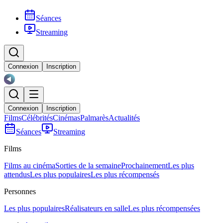
Séances
Streaming
Connexion
Inscription
Connexion
Inscription
Films
Célébrités
Cinémas
Palmarès
Actualités
Séances
Streaming
Films
Films au cinéma
Sorties de la semaine
Prochainement
Les plus
attendus
Les plus populaires
Les plus récompensés
Personnes
Les plus populaires
Réalisateurs en salle
Les plus récompensées