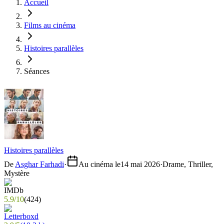
Accueil
Films au cinéma
Histoires parallèles
Séances
Histoires parallèles
De
Asghar Farhadi
·
Au cinéma le
14 mai 2026
·
Drame, Thriller,
Mystère
5.9
/
10
(
424
)