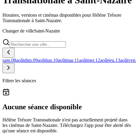
Transnationale à Saint-Nazaire
Horaires, versions et cinémas disponibles pour Hélène Trésore
Transnationale à Saint-Nazaire.
Changer de ville
Saint-Nazaire
sam.
08
août
dim.
09
août
lun.
10
août
mar.
11
août
mer.
12
août
jeu.
13
août
ven
Filtrer les séances
Aucune séance disponible
Hélène Trésore Transnationale n'est pas actuellement projeté dans
les cinémas de Saint-Nazaire.
Téléchargez l'app pour être alerté dès
qu'une séance est disponible.