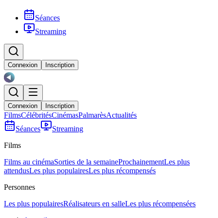
Séances
Streaming
Connexion
Inscription
Connexion
Inscription
Films
Célébrités
Cinémas
Palmarès
Actualités
Séances
Streaming
Films
Films au cinéma
Sorties de la semaine
Prochainement
Les plus
attendus
Les plus populaires
Les plus récompensés
Personnes
Les plus populaires
Réalisateurs en salle
Les plus récompensées