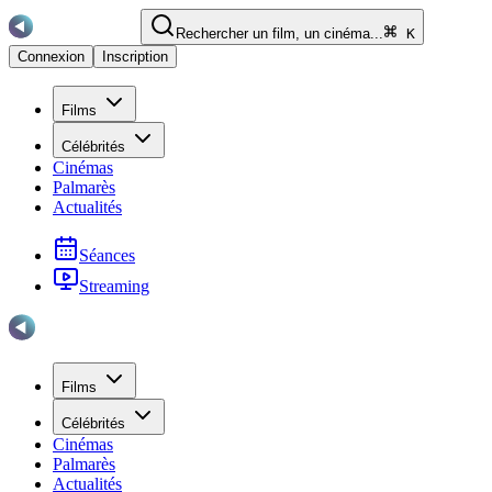
Rechercher un film, un cinéma...
K
Connexion
Inscription
Films
Célébrités
Cinémas
Palmarès
Actualités
Séances
Streaming
Films
Célébrités
Cinémas
Palmarès
Actualités