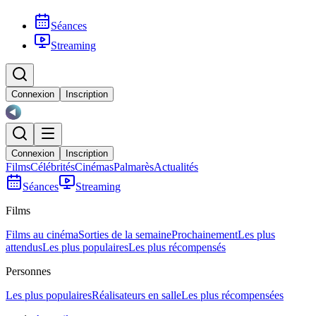
Séances
Streaming
Connexion
Inscription
Connexion
Inscription
Films
Célébrités
Cinémas
Palmarès
Actualités
Séances
Streaming
Films
Films au cinéma
Sorties de la semaine
Prochainement
Les plus
attendus
Les plus populaires
Les plus récompensés
Personnes
Les plus populaires
Réalisateurs en salle
Les plus récompensées