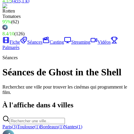
4.1
/
5
(
455,1 k
)
95%
(
62
)
8.4
/
10
(
126
)
Fiche
Séances
Casting
Streaming
Vidéos
Palmarès
Séances
Séances de Ghost in the Shell
Recherchez une ville pour trouver les cinémas qui programment le
film.
À l'affiche dans 4 villes
Paris
(
3
)
Toulouse
(
1
)
Bordeaux
(
1
)
Nantes
(
1
)