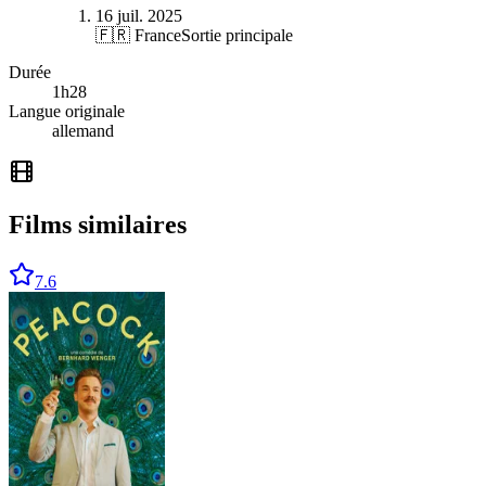
16 juil. 2025
🇫🇷 France
Sortie principale
Durée
1
h
28
Langue originale
allemand
Films similaires
7.6