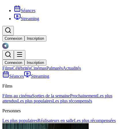
Séances
Streaming
Connexion
Inscription
Connexion
Inscription
Films
Célébrités
Cinémas
Palmarès
Actualités
Séances
Streaming
Films
Films au cinéma
Sorties de la semaine
Prochainement
Les plus
attendus
Les plus populaires
Les plus récompensés
Personnes
Les plus populaires
Réalisateurs en salle
Les plus récompensées