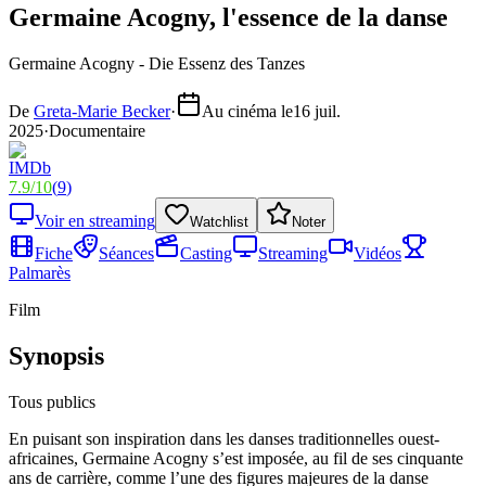
Germaine Acogny, l'essence de la danse
Germaine Acogny - Die Essenz des Tanzes
De
Greta-Marie Becker
·
Au cinéma le
16 juil.
2025
·
Documentaire
7.9
/
10
(
9
)
Voir en streaming
Watchlist
Noter
Fiche
Séances
Casting
Streaming
Vidéos
Palmarès
Film
Synopsis
Tous publics
En puisant son inspiration dans les danses traditionnelles ouest-
africaines, Germaine Acogny s’est imposée, au fil de ses cinquante
ans de carrière, comme l’une des figures majeures de la danse