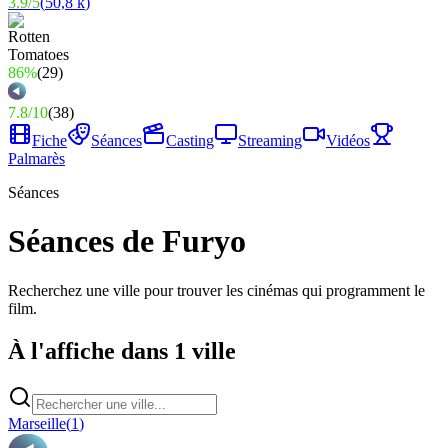
3.9
/
5
(
50,8 k
)
86%
(
29
)
7.8
/
10
(
38
)
Fiche
Séances
Casting
Streaming
Vidéos
Palmarès
Séances
Séances de Furyo
Recherchez une ville pour trouver les cinémas qui programment le
film.
À l'affiche dans 1 ville
Marseille
(
1
)