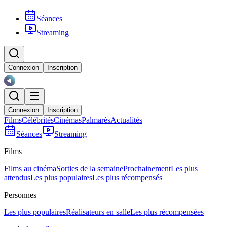
Séances
Streaming
Connexion
Inscription
Connexion
Inscription
Films
Célébrités
Cinémas
Palmarès
Actualités
Séances
Streaming
Films
Films au cinéma
Sorties de la semaine
Prochainement
Les plus
attendus
Les plus populaires
Les plus récompensés
Personnes
Les plus populaires
Réalisateurs en salle
Les plus récompensées