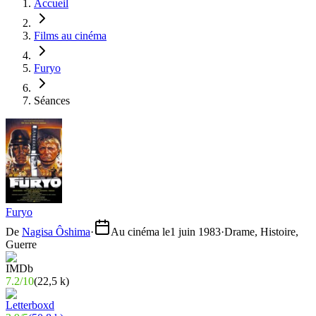
Accueil
Films au cinéma
Furyo
Séances
Furyo
De
Nagisa Ôshima
·
Au cinéma le
1 juin 1983
·
Drame, Histoire,
Guerre
7.2
/
10
(
22,5 k
)