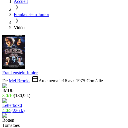
Accueil
Frankenstein Junior
Vidéos
Frankenstein Junior
De
Mel Brooks
·
Au cinéma le
16 avr. 1975
·
Comédie
8.0
/
10
(
180,9 k
)
4.0
/
5
(
226 k
)