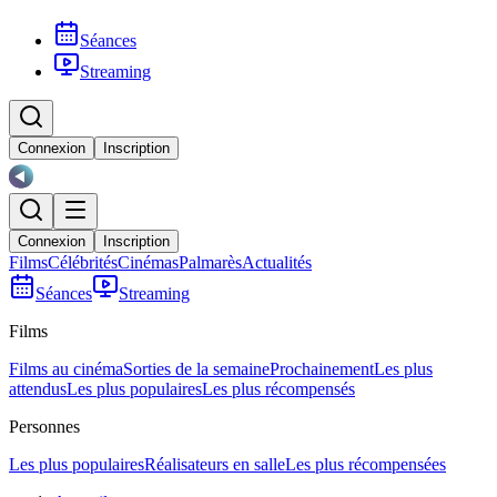
Séances
Streaming
Connexion
Inscription
Connexion
Inscription
Films
Célébrités
Cinémas
Palmarès
Actualités
Séances
Streaming
Films
Films au cinéma
Sorties de la semaine
Prochainement
Les plus
attendus
Les plus populaires
Les plus récompensés
Personnes
Les plus populaires
Réalisateurs en salle
Les plus récompensées