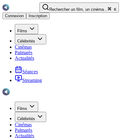
Rechercher un film, un cinéma...
K
Connexion
Inscription
Films
Célébrités
Cinémas
Palmarès
Actualités
Séances
Streaming
Films
Célébrités
Cinémas
Palmarès
Actualités