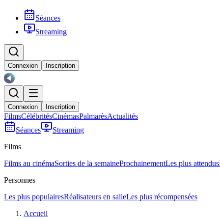
Séances
Streaming
Connexion
Inscription
Connexion
Inscription
Films
Célébrités
Cinémas
Palmarès
Actualités
Séances
Streaming
Films
Films au cinéma
Sorties de la semaine
Prochainement
Les plus attendus
Personnes
Les plus populaires
Réalisateurs en salle
Les plus récompensées
Accueil