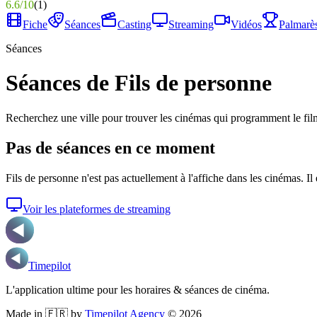
6.6
/
10
(
1
)
Fiche
Séances
Casting
Streaming
Vidéos
Palmarè
Séances
Séances de Fils de personne
Recherchez une ville pour trouver les cinémas qui programment le fil
Pas de séances en ce moment
Fils de personne
n'est pas actuellement à l'affiche dans les cinémas. Il
Voir les plateformes de streaming
Timepilot
L'application ultime pour les horaires & séances de cinéma.
Made in 🇫🇷 by
Timepilot Agency
©
2026