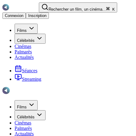
Rechercher un film, un cinéma...
K
Connexion
Inscription
Films
Célébrités
Cinémas
Palmarès
Actualités
Séances
Streaming
Films
Célébrités
Cinémas
Palmarès
Actualités