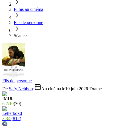
Films au cinéma
Fils de personne
Séances
Fils de personne
De
Safy Nebbou
·
Au cinéma le
10 juin 2026
·
Drame
6.7
/
10
(
30
)
3.3
/
5
(
812
)