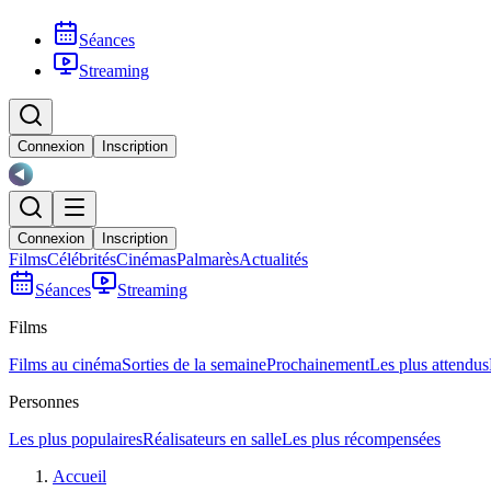
Séances
Streaming
Connexion
Inscription
Connexion
Inscription
Films
Célébrités
Cinémas
Palmarès
Actualités
Séances
Streaming
Films
Films au cinéma
Sorties de la semaine
Prochainement
Les plus attendus
Personnes
Les plus populaires
Réalisateurs en salle
Les plus récompensées
Accueil