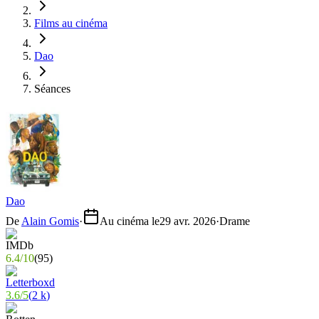
Films au cinéma
Dao
Séances
Dao
De
Alain Gomis
·
Au cinéma le
29 avr. 2026
·
Drame
6.4
/
10
(
95
)
3.6
/
5
(
2 k
)