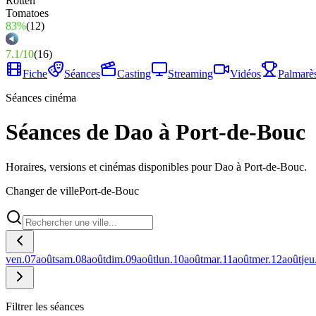
83%
(
12
)
7.1
/
10
(
16
)
Fiche
Séances
Casting
Streaming
Vidéos
Palmarè
Séances cinéma
Séances de Dao à Port-de-Bouc
Horaires, versions et cinémas disponibles pour Dao à Port-de-Bouc.
Changer de ville
Port-de-Bouc
ven.
07
août
sam.
08
août
dim.
09
août
lun.
10
août
mar.
11
août
mer.
12
août
jeu
Filtrer les séances