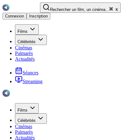
Rechercher un film, un cinéma...
K
Connexion
Inscription
Films
Célébrités
Cinémas
Palmarès
Actualités
Séances
Streaming
Films
Célébrités
Cinémas
Palmarès
Actualités