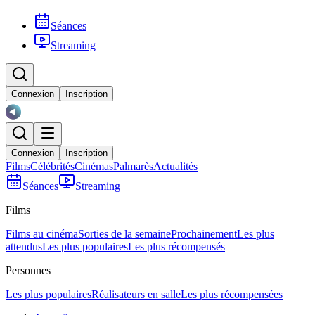
Séances
Streaming
Connexion
Inscription
Connexion
Inscription
Films
Célébrités
Cinémas
Palmarès
Actualités
Séances
Streaming
Films
Films au cinéma
Sorties de la semaine
Prochainement
Les plus
attendus
Les plus populaires
Les plus récompensés
Personnes
Les plus populaires
Réalisateurs en salle
Les plus récompensées