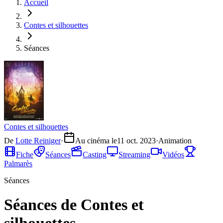
Accueil
Contes et silhouettes
Séances
Contes et silhouettes
De
Lotte Reiniger
·
Au cinéma le
11 oct. 2023
·
Animation
Fiche
Séances
Casting
Streaming
Vidéos
Palmarès
Séances
Séances de Contes et