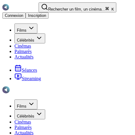
Rechercher un film, un cinéma...
K
Connexion
Inscription
Films
Célébrités
Cinémas
Palmarès
Actualités
Séances
Streaming
Films
Célébrités
Cinémas
Palmarès
Actualités