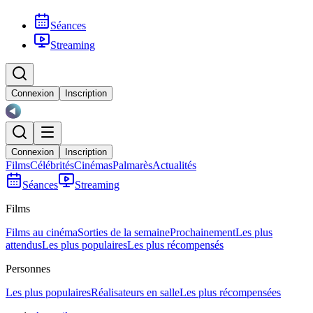
Séances
Streaming
Connexion
Inscription
Connexion
Inscription
Films
Célébrités
Cinémas
Palmarès
Actualités
Séances
Streaming
Films
Films au cinéma
Sorties de la semaine
Prochainement
Les plus
attendus
Les plus populaires
Les plus récompensés
Personnes
Les plus populaires
Réalisateurs en salle
Les plus récompensées