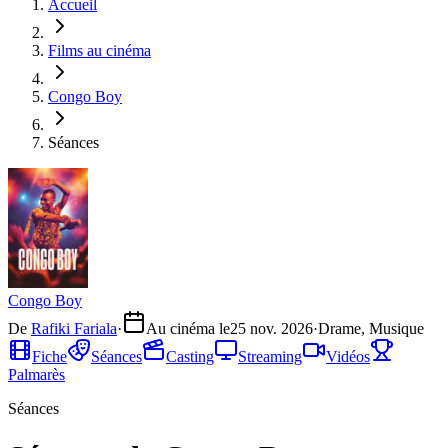
Accueil
Films au cinéma
Congo Boy
Séances
Congo Boy
De
Rafiki Fariala
·
Au cinéma le
25 nov. 2026
·
Drame, Musique
Fiche
Séances
Casting
Streaming
Vidéos
Palmarès
Séances