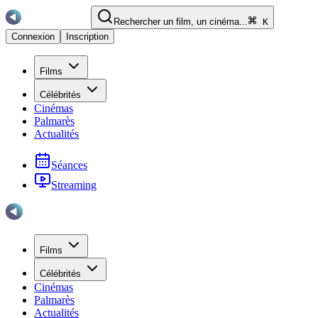
Rechercher un film, un cinéma...
K
Connexion
Inscription
Films
Célébrités
Cinémas
Palmarès
Actualités
Séances
Streaming
Films
Célébrités
Cinémas
Palmarès
Actualités