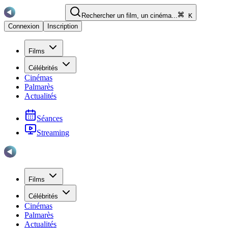
Rechercher un film, un cinéma...
K
Connexion
Inscription
Films
Célébrités
Cinémas
Palmarès
Actualités
Séances
Streaming
Films
Célébrités
Cinémas
Palmarès
Actualités