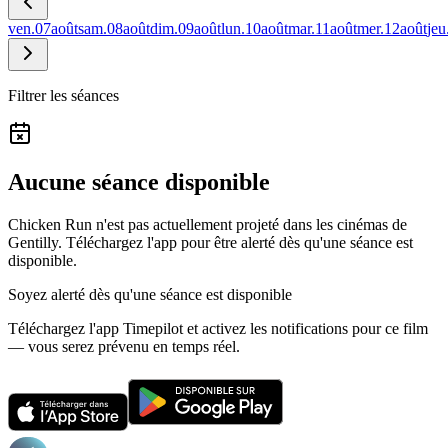
ven.
07
août
sam.
08
août
dim.
09
août
lun.
10
août
mar.
11
août
mer.
12
août
jeu
Filtrer les séances
Aucune séance disponible
Chicken Run n'est pas actuellement projeté dans les cinémas de
Gentilly.
Téléchargez l'app pour être alerté dès qu'une séance est
disponible.
Soyez alerté dès qu'une séance est disponible
Téléchargez l'app Timepilot et activez les notifications pour ce film
— vous serez prévenu en temps réel.