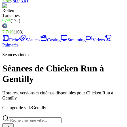
3.6
/
5
(
500,3 k
)
97%
(
172
)
7.7
/
10
(
108
)
Fiche
Séances
Casting
Streaming
Vidéos
Palmarès
Séances cinéma
Séances de Chicken Run à
Gentilly
Horaires, versions et cinémas disponibles pour Chicken Run à
Gentilly.
Changer de ville
Gentilly