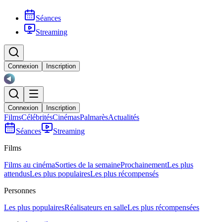
Séances
Streaming
Connexion
Inscription
Connexion
Inscription
Films
Célébrités
Cinémas
Palmarès
Actualités
Séances
Streaming
Films
Films au cinéma
Sorties de la semaine
Prochainement
Les plus
attendus
Les plus populaires
Les plus récompensés
Personnes
Les plus populaires
Réalisateurs en salle
Les plus récompensées