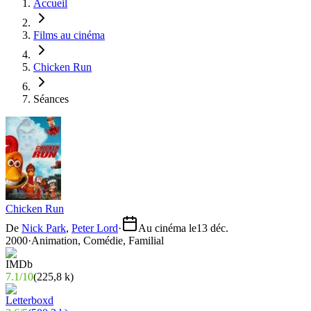
Accueil
Films au cinéma
Chicken Run
Séances
Chicken Run
De
Nick Park
,
Peter Lord
·
Au cinéma le
13 déc.
2000
·
Animation, Comédie, Familial
7.1
/
10
(
225,8 k
)