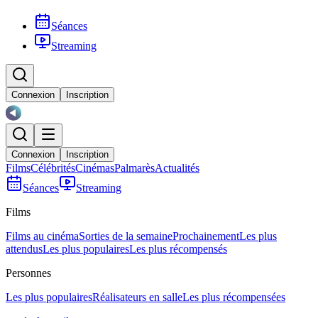
Séances
Streaming
Connexion
Inscription
Connexion
Inscription
Films
Célébrités
Cinémas
Palmarès
Actualités
Séances
Streaming
Films
Films au cinéma
Sorties de la semaine
Prochainement
Les plus
attendus
Les plus populaires
Les plus récompensés
Personnes
Les plus populaires
Réalisateurs en salle
Les plus récompensées