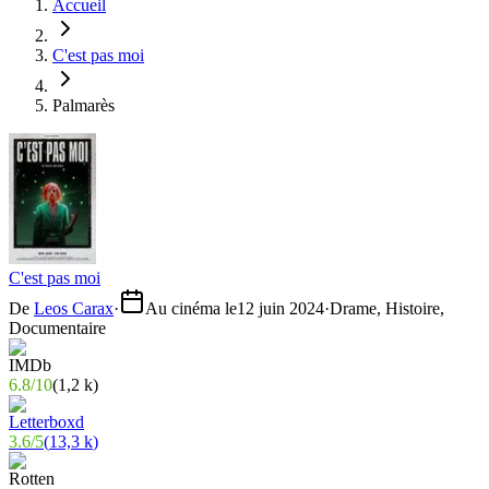
Accueil
C'est pas moi
Palmarès
C'est pas moi
De
Leos Carax
·
Au cinéma le
12 juin 2024
·
Drame, Histoire,
Documentaire
6.8
/
10
(
1,2 k
)
3.6
/
5
(
13,3 k
)