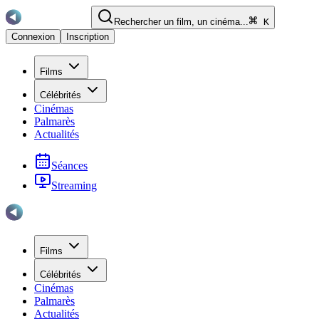
Rechercher un film, un cinéma...
K
Connexion
Inscription
Films
Célébrités
Cinémas
Palmarès
Actualités
Séances
Streaming
Films
Célébrités
Cinémas
Palmarès
Actualités