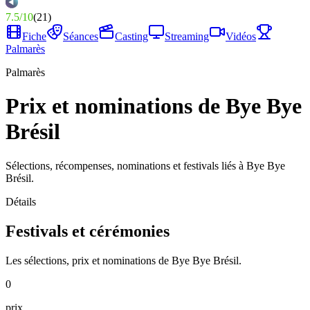
7.5
/
10
(
21
)
Fiche
Séances
Casting
Streaming
Vidéos
Palmarès
Palmarès
Prix et nominations de Bye Bye
Brésil
Sélections, récompenses, nominations et festivals liés à Bye Bye
Brésil.
Détails
Festivals et cérémonies
Les sélections, prix et nominations de Bye Bye Brésil.
0
prix