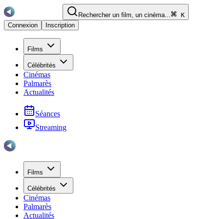
Rechercher un film, un cinéma...
K
Connexion
Inscription
Films
Célébrités
Cinémas
Palmarès
Actualités
Séances
Streaming
Films
Célébrités
Cinémas
Palmarès
Actualités