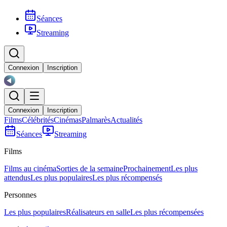
Séances
Streaming
Connexion
Inscription
Connexion
Inscription
Films
Célébrités
Cinémas
Palmarès
Actualités
Séances
Streaming
Films
Films au cinéma
Sorties de la semaine
Prochainement
Les plus
attendus
Les plus populaires
Les plus récompensés
Personnes
Les plus populaires
Réalisateurs en salle
Les plus récompensées