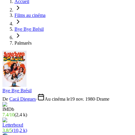
Accueil
Films au cinéma
Bye Bye Brésil
Palmarès
Bye Bye Brésil
De
Cacá Diegues
·
Au cinéma le
19 nov. 1980
·
Drame
7.4
/
10
(
2,4 k
)
3.8
/
5
(
10,2 k
)