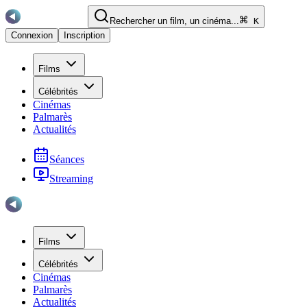
Rechercher un film, un cinéma...
K
Connexion
Inscription
Films
Célébrités
Cinémas
Palmarès
Actualités
Séances
Streaming
Films
Célébrités
Cinémas
Palmarès
Actualités