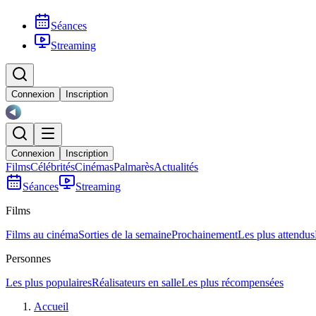
Séances
Streaming
Connexion
Inscription
Connexion
Inscription
Films
Célébrités
Cinémas
Palmarès
Actualités
Séances
Streaming
Films
Films au cinéma
Sorties de la semaine
Prochainement
Les plus attendus
Personnes
Les plus populaires
Réalisateurs en salle
Les plus récompensées
Accueil