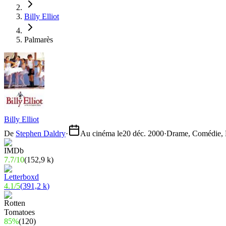
Billy Elliot
Palmarès
Billy Elliot
De
Stephen Daldry
·
Au cinéma le
20 déc. 2000
·
Drame, Comédie,
7.7
/
10
(
152,9 k
)
4.1
/
5
(
391,2 k
)
85%
(
120
)