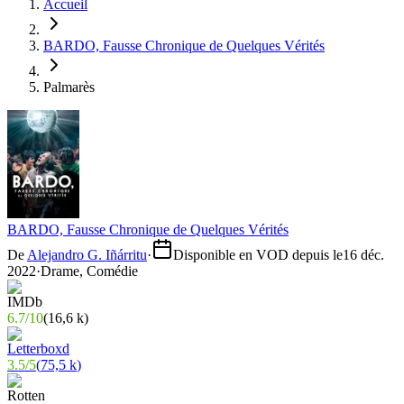
Accueil
BARDO, Fausse Chronique de Quelques Vérités
Palmarès
BARDO, Fausse Chronique de Quelques Vérités
De
Alejandro G. Iñárritu
·
Disponible en VOD depuis le
16 déc.
2022
·
Drame, Comédie
6.7
/
10
(
16,6 k
)
3.5
/
5
(
75,5 k
)