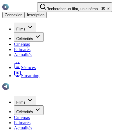
Rechercher un film, un cinéma...
K
Connexion
Inscription
Films
Célébrités
Cinémas
Palmarès
Actualités
Séances
Streaming
Films
Célébrités
Cinémas
Palmarès
Actualités