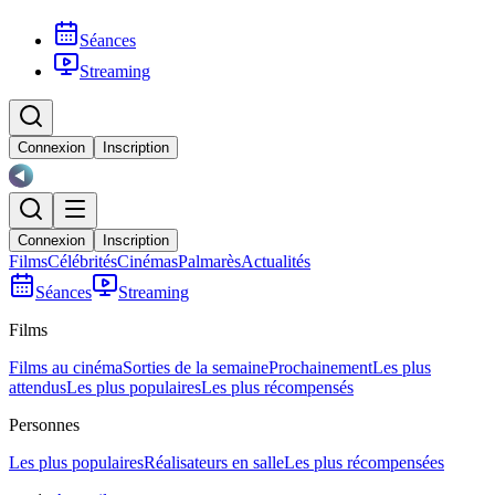
Séances
Streaming
Connexion
Inscription
Connexion
Inscription
Films
Célébrités
Cinémas
Palmarès
Actualités
Séances
Streaming
Films
Films au cinéma
Sorties de la semaine
Prochainement
Les plus
attendus
Les plus populaires
Les plus récompensés
Personnes
Les plus populaires
Réalisateurs en salle
Les plus récompensées