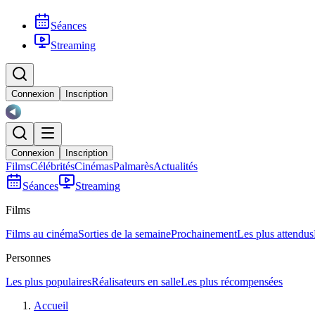
Séances
Streaming
Connexion
Inscription
Connexion
Inscription
Films
Célébrités
Cinémas
Palmarès
Actualités
Séances
Streaming
Films
Films au cinéma
Sorties de la semaine
Prochainement
Les plus attendus
Personnes
Les plus populaires
Réalisateurs en salle
Les plus récompensées
Accueil