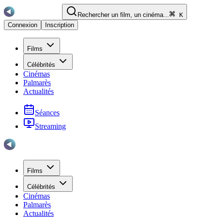
Rechercher un film, un cinéma...
K
Connexion
Inscription
Films
Célébrités
Cinémas
Palmarès
Actualités
Séances
Streaming
Films
Célébrités
Cinémas
Palmarès
Actualités