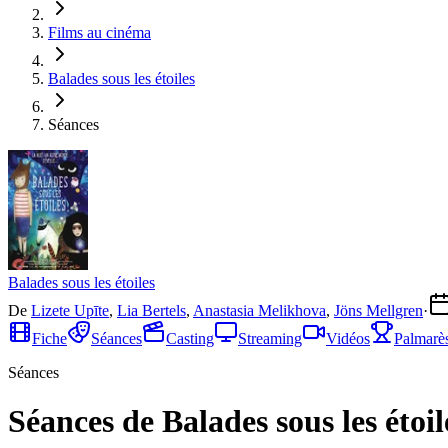
Films au cinéma
Balades sous les étoiles
Séances
Balades sous les étoiles
De
Lizete Upīte
,
Lia Bertels
,
Anastasia Melikhova
,
Jöns Mellgren
·
Fiche
Séances
Casting
Streaming
Vidéos
Palmarè
Séances
Séances de Balades sous les étoil