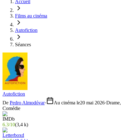
Accueil
Films au cinéma
Autofiction
Séances
Autofiction
De
Pedro Almodóvar
·
Au cinéma le
20 mai 2026
·
Drame,
Comédie
6.3
/
10
(
3,4 k
)