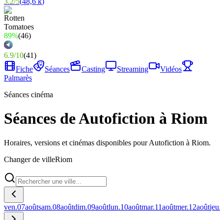
3.2
/
5
(
48,6 k
)
89%
(
46
)
6.9
/
10
(
41
)
Fiche
Séances
Casting
Streaming
Vidéos
Palmarès
Séances cinéma
Séances de Autofiction à Riom
Horaires, versions et cinémas disponibles pour Autofiction à Riom.
Changer de ville
Riom
ven.
07
août
sam.
08
août
dim.
09
août
lun.
10
août
mar.
11
août
mer.
12
août
jeu