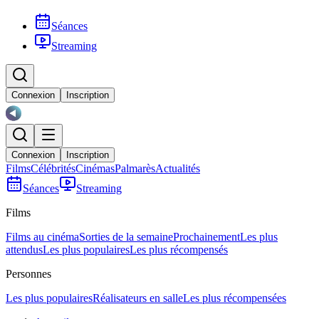
Séances
Streaming
Connexion
Inscription
Connexion
Inscription
Films
Célébrités
Cinémas
Palmarès
Actualités
Séances
Streaming
Films
Films au cinéma
Sorties de la semaine
Prochainement
Les plus
attendus
Les plus populaires
Les plus récompensés
Personnes
Les plus populaires
Réalisateurs en salle
Les plus récompensées