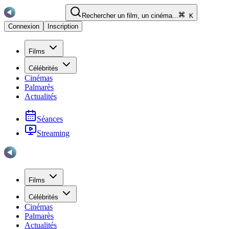
Rechercher un film, un cinéma...
K
Connexion
Inscription
Films
Célébrités
Cinémas
Palmarès
Actualités
Séances
Streaming
Films
Célébrités
Cinémas
Palmarès
Actualités