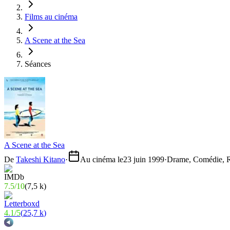
Films au cinéma
A Scene at the Sea
Séances
A Scene at the Sea
De
Takeshi Kitano
·
Au cinéma le
23 juin 1999
·
Drame, Comédie, 
7.5
/
10
(
7,5 k
)
4.1
/
5
(
25,7 k
)