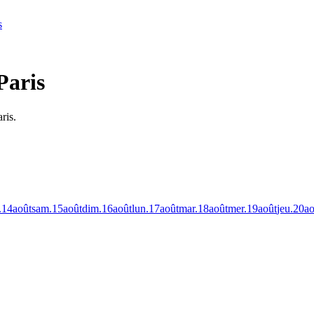
s
Paris
ris.
.
14
août
sam.
15
août
dim.
16
août
lun.
17
août
mar.
18
août
mer.
19
août
jeu.
20
ao