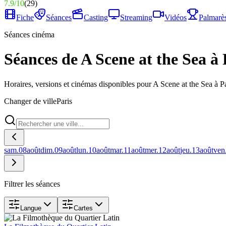
7.9
/
10
(
29
)
Fiche
Séances
Casting
Streaming
Vidéos
Palmarè
Séances cinéma
Séances de A Scene at the Sea à 
Horaires, versions et cinémas disponibles pour A Scene at the Sea à Pa
Changer de ville
Paris
sam.
08
août
dim.
09
août
lun.
10
août
mar.
11
août
mer.
12
août
jeu.
13
août
ven
Filtrer les séances
Langue
Cartes