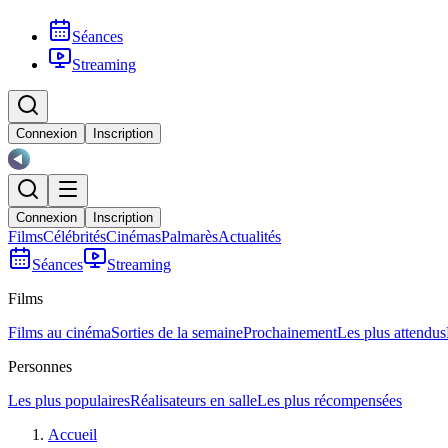
Séances
Streaming
Connexion
Inscription
Connexion
Inscription
Films
Célébrités
Cinémas
Palmarès
Actualités
Séances
Streaming
Films
Films au cinéma
Sorties de la semaine
Prochainement
Les plus attendus
Personnes
Les plus populaires
Réalisateurs en salle
Les plus récompensées
Accueil