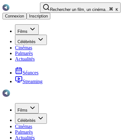
Rechercher un film, un cinéma...
K
Connexion
Inscription
Films
Célébrités
Cinémas
Palmarès
Actualités
Séances
Streaming
Films
Célébrités
Cinémas
Palmarès
Actualités