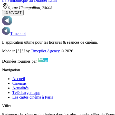
La Filmothèque du Quartier Latin
9, rue Champollion
, 75005
13:30
VOST
Timepilot
L'application ultime pour les horaires & séances de cinéma.
Made in 🇫🇷 by
Timepilot Agency
©
2026
Données fournies par
Navigation
Accueil
Cinémas
Actualités
Télécharger l'app
Les cartes cinéma à Paris
Villes
Retrouvez les séances de cinéma dans les plus grandes villes de Franc