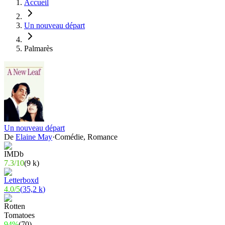
Accueil
Un nouveau départ
Palmarès
Un nouveau départ
De
Elaine May
·
Comédie, Romance
7.3
/
10
(
9 k
)
4.0
/
5
(
35,2 k
)
94%
(
70
)