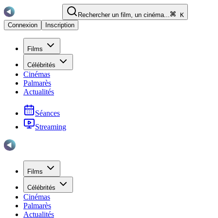
Rechercher un film, un cinéma...
K
Connexion
Inscription
Films
Célébrités
Cinémas
Palmarès
Actualités
Séances
Streaming
Films
Célébrités
Cinémas
Palmarès
Actualités