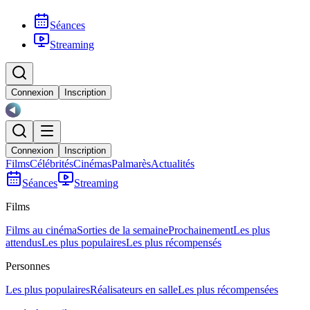
Séances
Streaming
Connexion
Inscription
Connexion
Inscription
Films
Célébrités
Cinémas
Palmarès
Actualités
Séances
Streaming
Films
Films au cinéma
Sorties de la semaine
Prochainement
Les plus
attendus
Les plus populaires
Les plus récompensés
Personnes
Les plus populaires
Réalisateurs en salle
Les plus récompensées