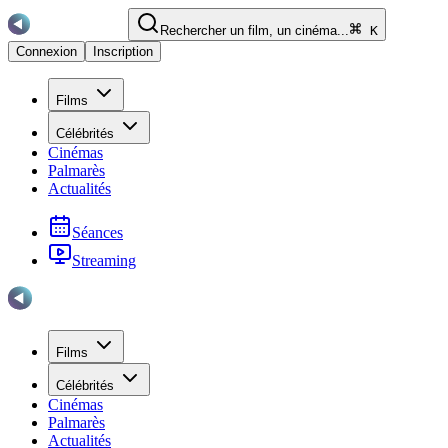
Rechercher un film, un cinéma...
K
Connexion
Inscription
Films
Célébrités
Cinémas
Palmarès
Actualités
Séances
Streaming
Films
Célébrités
Cinémas
Palmarès
Actualités