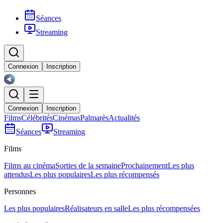
Séances
Streaming
Connexion
Inscription
Connexion
Inscription
Films
Célébrités
Cinémas
Palmarès
Actualités
Séances
Streaming
Films
Films au cinéma
Sorties de la semaine
Prochainement
Les plus
attendus
Les plus populaires
Les plus récompensés
Personnes
Les plus populaires
Réalisateurs en salle
Les plus récompensées