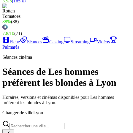
3.9
/
5
(
165 k
)
88%
(
88
)
7.8
/
10
(
71
)
Fiche
Séances
Casting
Streaming
Vidéos
Palmarès
Séances cinéma
Séances de Les hommes
préfèrent les blondes à Lyon
Horaires, versions et cinémas disponibles pour Les hommes
préfèrent les blondes à Lyon.
Changer de ville
Lyon