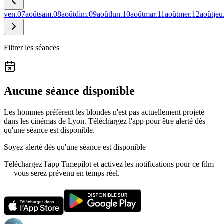
ven.
07
août
sam.
08
août
dim.
09
août
lun.
10
août
mar.
11
août
mer.
12
août
jeu
Filtrer les séances
Aucune séance disponible
Les hommes préfèrent les blondes n'est pas actuellement projeté
dans les cinémas de Lyon.
Téléchargez l'app pour être alerté dès
qu'une séance est disponible.
Soyez alerté dès qu'une séance est disponible
Téléchargez l'app Timepilot et activez les notifications pour ce film
— vous serez prévenu en temps réel.