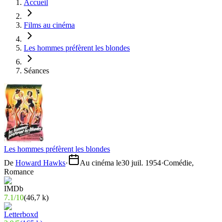
Accueil
Films au cinéma
Les hommes préfèrent les blondes
Séances
Les hommes préfèrent les blondes
De
Howard Hawks
·
Au cinéma le
30 juil. 1954
·
Comédie,
Romance
7.1
/
10
(
46,7 k
)