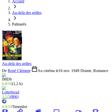
Accueil
Au-delà des grilles
Palmarès
Au-delà des grilles
De
René Clément
·
Au cinéma le
16 nov. 1949
·
Drame, Romance
6.8
/
10
(
1,2 k
)
3.5
/
5
(
806
)
6.9
/
10
Timepilot