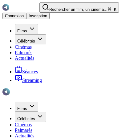
Rechercher un film, un cinéma...
K
Connexion
Inscription
Films
Célébrités
Cinémas
Palmarès
Actualités
Séances
Streaming
Films
Célébrités
Cinémas
Palmarès
Actualités