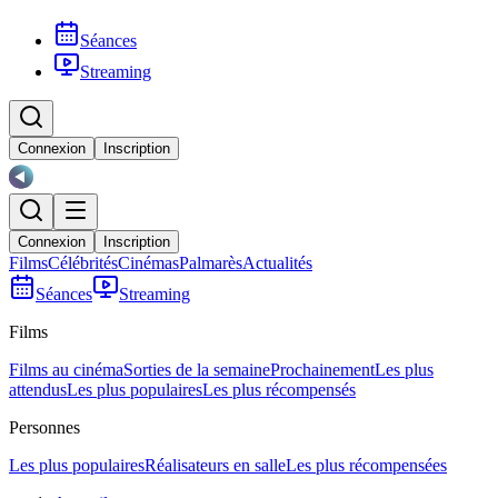
Séances
Streaming
Connexion
Inscription
Connexion
Inscription
Films
Célébrités
Cinémas
Palmarès
Actualités
Séances
Streaming
Films
Films au cinéma
Sorties de la semaine
Prochainement
Les plus
attendus
Les plus populaires
Les plus récompensés
Personnes
Les plus populaires
Réalisateurs en salle
Les plus récompensées