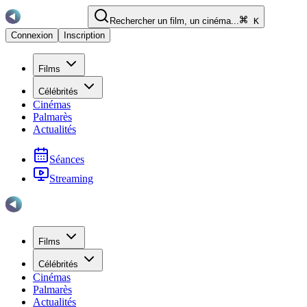
Rechercher un film, un cinéma...
K
Connexion
Inscription
Films
Célébrités
Cinémas
Palmarès
Actualités
Séances
Streaming
Films
Célébrités
Cinémas
Palmarès
Actualités