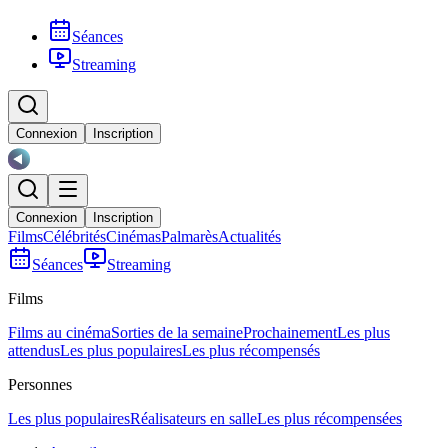
Séances
Streaming
Connexion
Inscription
Connexion
Inscription
Films
Célébrités
Cinémas
Palmarès
Actualités
Séances
Streaming
Films
Films au cinéma
Sorties de la semaine
Prochainement
Les plus
attendus
Les plus populaires
Les plus récompensés
Personnes
Les plus populaires
Réalisateurs en salle
Les plus récompensées