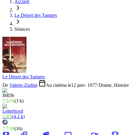
Accueil
Le Désert des Tartares
Séances
Le Désert des Tartares
De
Valerio Zurlini
·
Au cinéma le
12 janv. 1977
·
Drame, Histoire
7.5
/
10
(
3 k
)
3.9
/
5
(
4,2 k
)
7.7
/
10
(
16
)