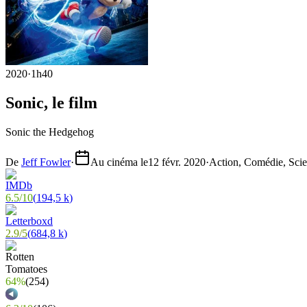
2020
·
1h40
Sonic, le film
Sonic the Hedgehog
De
Jeff Fowler
·
Au cinéma le
12 févr. 2020
·
Action, Comédie, Scie
6.5
/
10
(
194,5 k
)
2.9
/
5
(
684,8 k
)
64%
(
254
)