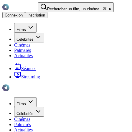
Rechercher un film, un cinéma...
K
Connexion
Inscription
Films
Célébrités
Cinémas
Palmarès
Actualités
Séances
Streaming
Films
Célébrités
Cinémas
Palmarès
Actualités