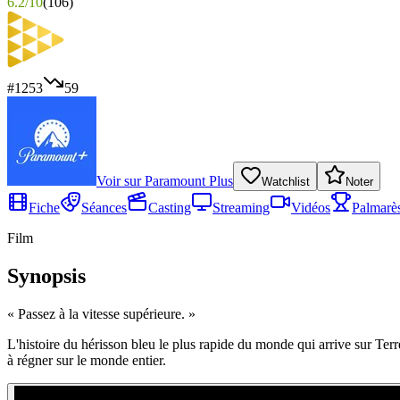
6.2
/
10
(
106
)
#
1253
59
Voir sur
Paramount Plus
Watchlist
Noter
Fiche
Séances
Casting
Streaming
Vidéos
Palmarè
Film
Synopsis
«
Passez à la vitesse supérieure.
»
L'histoire du hérisson bleu le plus rapide du monde qui arrive sur Te
à régner sur le monde entier.