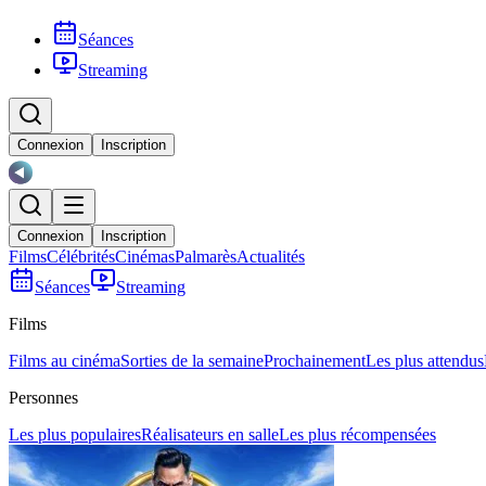
Séances
Streaming
Connexion
Inscription
Connexion
Inscription
Films
Célébrités
Cinémas
Palmarès
Actualités
Séances
Streaming
Films
Films au cinéma
Sorties de la semaine
Prochainement
Les plus attendus
Personnes
Les plus populaires
Réalisateurs en salle
Les plus récompensées