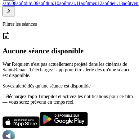
sam.
08
août
dim.
09
août
lun.
10
août
mar.
11
août
mer.
12
août
jeu.
13
août
ven
Filtrer les séances
Aucune séance disponible
War Requiem n'est pas actuellement projeté dans les cinémas de
Saint-Renan.
Téléchargez l'app pour être alerté dès qu'une séance
est disponible.
Soyez alerté dès qu'une séance est disponible
Téléchargez l'app Timepilot et activez les notifications pour ce film
— vous serez prévenu en temps réel.