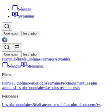
Séances
Streaming
Connexion
Inscription
Connexion
Inscription
Films
Célébrités
Cinémas
Palmarès
Actualités
Séances
Streaming
Films
Films au cinéma
Sorties de la semaine
Prochainement
Les plus
attendus
Les plus populaires
Les plus récompensés
Personnes
Les plus populaires
Réalisateurs en salle
Les plus récompensées