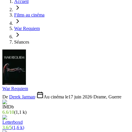
Accueil
Films au cinéma
War Requiem
Séances
War Requiem
De
Derek Jarman
·
Au cinéma le
17 juin 2026
·
Drame, Guerre
6.6
/
10
(
1,1 k
)
3.6
/
5
(
1,6 k
)