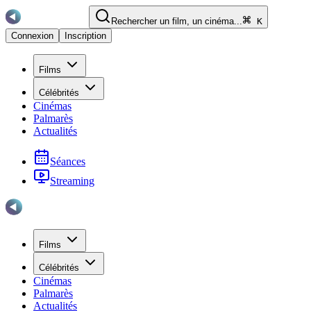
Rechercher un film, un cinéma...
K
Connexion
Inscription
Films
Célébrités
Cinémas
Palmarès
Actualités
Séances
Streaming
Films
Célébrités
Cinémas
Palmarès
Actualités