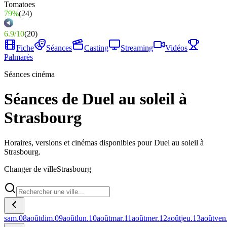
79%
(
24
)
6.9
/
10
(
20
)
Fiche
Séances
Casting
Streaming
Vidéos
Palmarès
Séances cinéma
Séances de Duel au soleil à
Strasbourg
Horaires, versions et cinémas disponibles pour Duel au soleil à
Strasbourg.
Changer de ville
Strasbourg
sam.
08
août
dim.
09
août
lun.
10
août
mar.
11
août
mer.
12
août
jeu.
13
août
ven