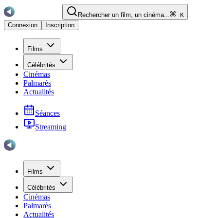
Rechercher un film, un cinéma...
K
Connexion
Inscription
Films
Célébrités
Cinémas
Palmarès
Actualités
Séances
Streaming
Films
Célébrités
Cinémas
Palmarès
Actualités