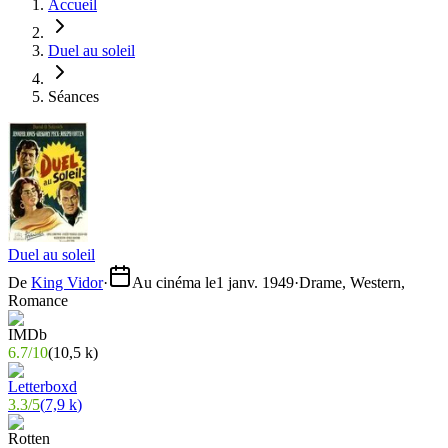
Accueil
Duel au soleil
Séances
Duel au soleil
De
King Vidor
·
Au cinéma le
1 janv. 1949
·
Drame, Western,
Romance
6.7
/
10
(
10,5 k
)
3.3
/
5
(
7,9 k
)