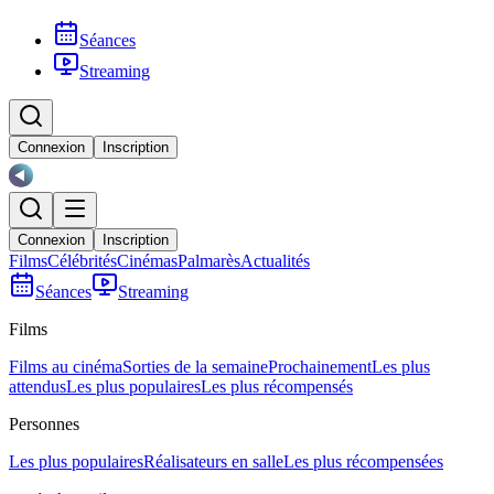
Séances
Streaming
Connexion
Inscription
Connexion
Inscription
Films
Célébrités
Cinémas
Palmarès
Actualités
Séances
Streaming
Films
Films au cinéma
Sorties de la semaine
Prochainement
Les plus
attendus
Les plus populaires
Les plus récompensés
Personnes
Les plus populaires
Réalisateurs en salle
Les plus récompensées