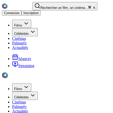
Rechercher un film, un cinéma...
K
Connexion
Inscription
Films
Célébrités
Cinémas
Palmarès
Actualités
Séances
Streaming
Films
Célébrités
Cinémas
Palmarès
Actualités