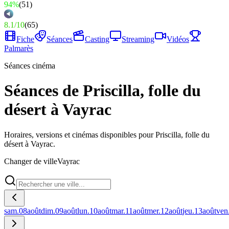
94%
(
51
)
8.1
/
10
(
65
)
Fiche
Séances
Casting
Streaming
Vidéos
Palmarès
Séances cinéma
Séances de Priscilla, folle du
désert à Vayrac
Horaires, versions et cinémas disponibles pour Priscilla, folle du
désert à Vayrac.
Changer de ville
Vayrac
sam.
08
août
dim.
09
août
lun.
10
août
mar.
11
août
mer.
12
août
jeu.
13
août
ven