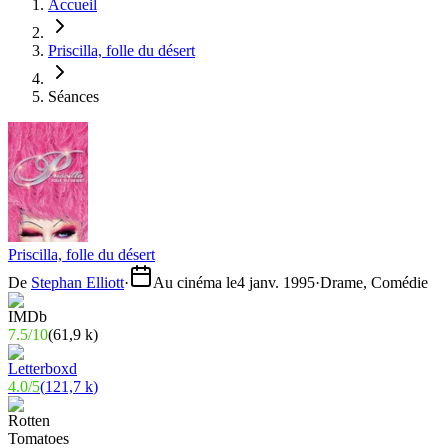
Accueil
Priscilla, folle du désert
Séances
Priscilla, folle du désert
De
Stephan Elliott
·
Au cinéma le
4 janv. 1995
·
Drame, Comédie
7.5
/
10
(
61,9 k
)
4.0
/
5
(
121,7 k
)