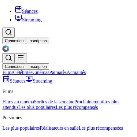
Séances
Streaming
Connexion
Inscription
Connexion
Inscription
Films
Célébrités
Cinémas
Palmarès
Actualités
Séances
Streaming
Films
Films au cinéma
Sorties de la semaine
Prochainement
Les plus
attendus
Les plus populaires
Les plus récompensés
Personnes
Les plus populaires
Réalisateurs en salle
Les plus récompensées