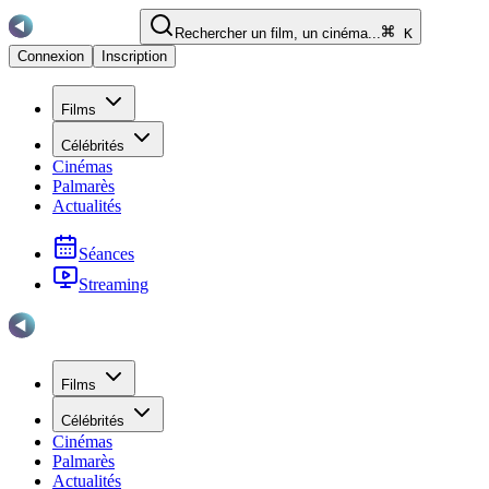
Rechercher un film, un cinéma...
K
Connexion
Inscription
Films
Célébrités
Cinémas
Palmarès
Actualités
Séances
Streaming
Films
Célébrités
Cinémas
Palmarès
Actualités