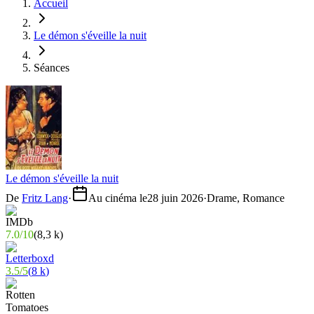
Accueil
Le démon s'éveille la nuit
Séances
Le démon s'éveille la nuit
De
Fritz Lang
·
Au cinéma le
28 juin 2026
·
Drame, Romance
7.0
/
10
(
8,3 k
)
3.5
/
5
(
8 k
)