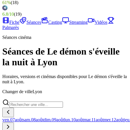
61%
(
18
)
6.8
/
10
(
19
)
Fiche
Séances
Casting
Streaming
Vidéos
Palmarès
Séances cinéma
Séances de Le démon s'éveille
la nuit à Lyon
Horaires, versions et cinémas disponibles pour Le démon s'éveille la
nuit à Lyon.
Changer de ville
Lyon
ven.
07
août
sam.
08
août
dim.
09
août
lun.
10
août
mar.
11
août
mer.
12
août
jeu