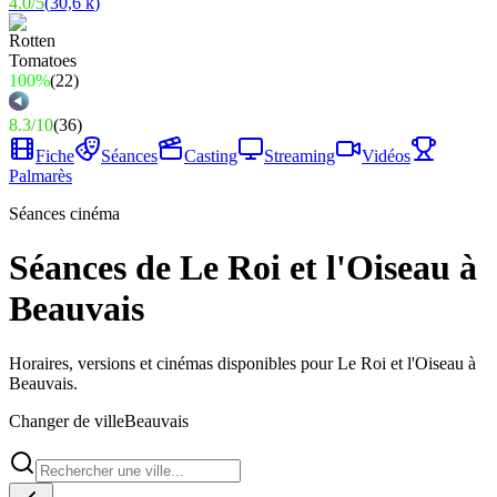
4.0
/
5
(
30,6 k
)
100%
(
22
)
8.3
/
10
(
36
)
Fiche
Séances
Casting
Streaming
Vidéos
Palmarès
Séances cinéma
Séances de Le Roi et l'Oiseau à
Beauvais
Horaires, versions et cinémas disponibles pour Le Roi et l'Oiseau à
Beauvais.
Changer de ville
Beauvais