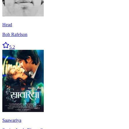
Head
Bob Rafelson
5.2
Saawariya