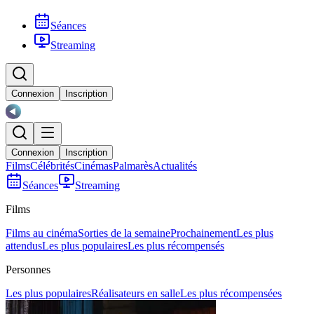
Séances
Streaming
Connexion
Inscription
Connexion
Inscription
Films
Célébrités
Cinémas
Palmarès
Actualités
Séances
Streaming
Films
Films au cinéma
Sorties de la semaine
Prochainement
Les plus
attendus
Les plus populaires
Les plus récompensés
Personnes
Les plus populaires
Réalisateurs en salle
Les plus récompensées