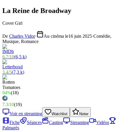
La Reine de Broadway
Cover Girl
De
Charles Vidor
·
Au cinéma le
16 juin 2025
·
Comédie,
Musique, Romance
6.7
/
10
(
6,5 k
)
3.4
/
5
(
7,3 k
)
94%
(
18
)
7.3
/
10
(
19
)
Voir en streaming
Watchlist
Noter
Fiche
Séances
Casting
Streaming
Vidéos
Palmarès