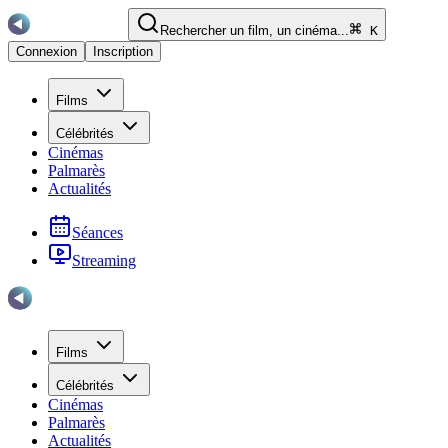
Rechercher un film, un cinéma...
K
Connexion
Inscription
Films
Célébrités
Cinémas
Palmarès
Actualités
Séances
Streaming
Films
Célébrités
Cinémas
Palmarès
Actualités