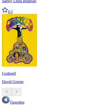
Sanjay Leela Bhansali
6.5
Godspell
David Greene
Timepilot