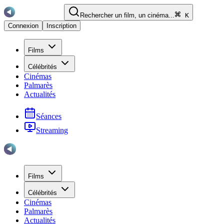
Rechercher un film, un cinéma...
K
Connexion
Inscription
Films
Célébrités
Cinémas
Palmarès
Actualités
Séances
Streaming
Films
Célébrités
Cinémas
Palmarès
Actualités