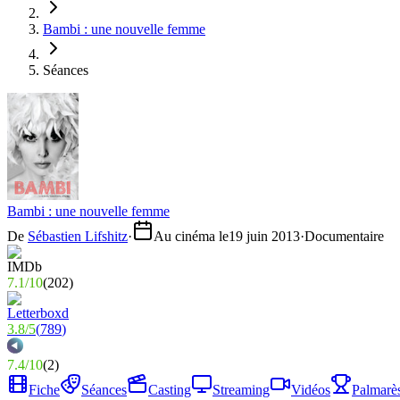
Bambi : une nouvelle femme
Séances
Bambi : une nouvelle femme
De
Sébastien Lifshitz
·
Au cinéma le
19 juin 2013
·
Documentaire
7.1
/
10
(
202
)
3.8
/
5
(
789
)
7.4
/
10
(
2
)
Fiche
Séances
Casting
Streaming
Vidéos
Palmarè