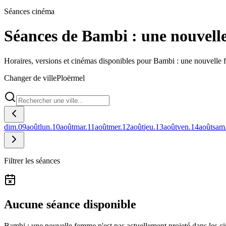
Séances cinéma
Séances de Bambi : une nouvell
Horaires, versions et cinémas disponibles pour Bambi : une nouvelle
Changer de ville
Ploërmel
dim.
09
août
lun.
10
août
mar.
11
août
mer.
12
août
jeu.
13
août
ven.
14
août
sam
Filtrer les séances
Aucune séance disponible
Bambi : une nouvelle femme n'est pas actuellement projeté dans les c