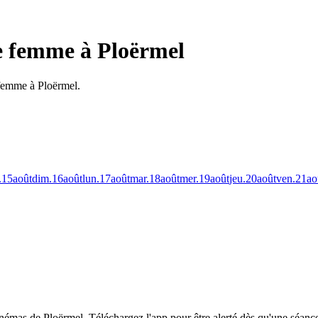
e femme à Ploërmel
 femme à Ploërmel.
.
15
août
dim.
16
août
lun.
17
août
mar.
18
août
mer.
19
août
jeu.
20
août
ven.
21
ao
inémas de Ploërmel.
Téléchargez l'app pour être alerté dès qu'une séance